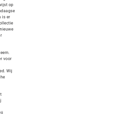
wijst op
endaagse
 is er
llectie
 nieuwe
r
teem.
r voor
ed. Wij
che
t
j
ij