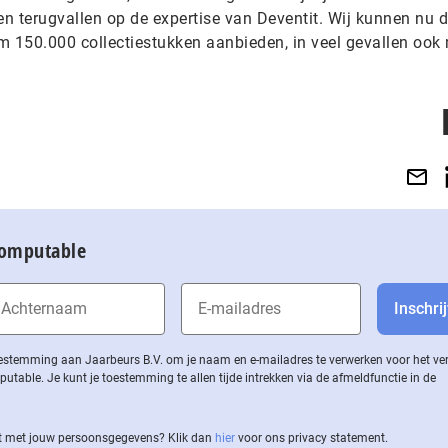
en terugvallen op de expertise van Deventit. Wij kunnen nu d
im 150.000 collectiestukken aanbieden, in veel gevallen ook
Computable
 toestemming aan Jaarbeurs B.V. om je naam en e-mailadres te verwerken voor het v
ble. Je kunt je toestemming te allen tijde intrekken via de af­meld­func­tie in de
 met jouw per­soons­ge­ge­vens? Klik dan
hier
voor ons privacy statement.