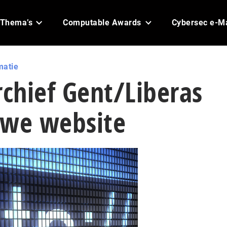
Thema’s
Computable Awards
Cybersec e-M
matie
rchief Gent/Liberas
uwe website