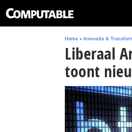
Home
»
Innovatie & Transfor
Liberaal A
toont nie