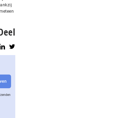
ankzij
 meteen
Deel
erzenden