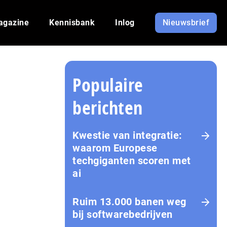
agazine
Kennisbank
Inlog
Nieuwsbrief
Populaire
berichten
Kwestie van integratie:
waarom Europese
techgiganten scoren met
ai
Ruim 13.000 banen weg
bij softwarebedrijven