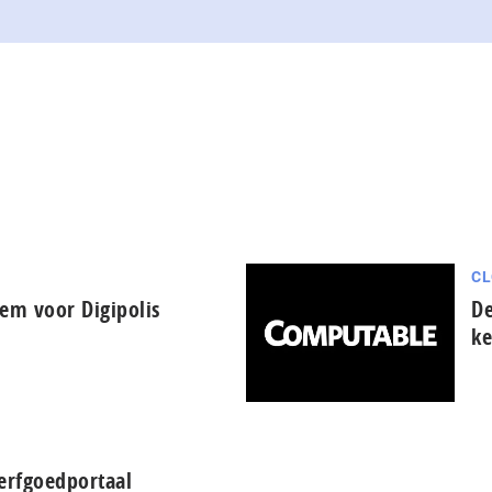
CL
em voor Digipolis
De
ke
erfgoedportaal