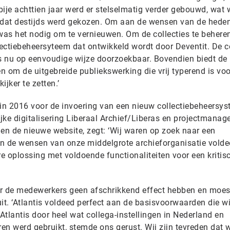
rbije achttien jaar werd er stelselmatig verder gebouwd, wat 
rm dat destijds werd gekozen. Om aan de wensen van de hed
as het nodig om te vernieuwen. Om de collecties te beheren
lectiebeheersyteem dat ontwikkeld wordt door Deventit. De co
is nu op eenvoudige wijze doorzoekbaar. Bovendien biedt de
 om de uitgebreide publiekswerking die vrij typerend is voo
ijker te zetten.’
 in 2016 voor de invoering van een nieuw collectiebeheersys
ke digitalisering Liberaal Archief/Liberas en projectmanage
 en de nieuwe website, zegt: ‘Wij waren op zoek naar een
n de wensen van onze middelgrote archieforganisatie volde
re oplossing met voldoende functionaliteiten voor een kritis
 de medewerkers geen afschrikkend effect hebben en moes
uit. ‘Atlantis voldeed perfect aan de basisvoorwaarden die wi
tlantis door heel wat collega-instellingen in Nederland en
ren werd gebruikt, stemde ons gerust. Wij zijn tevreden dat w