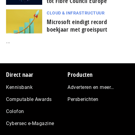
tot Fibre Council Europe
CLOUD & INFRASTRUCTUUR
Microsoft eindigt record
boekjaar met groeispurt
...
Footer
Direct naar
Producten
Kennisbank
Adverteren en meer…
Computable Awards
Persberichten
Colofon
Cybersec e-Magazine