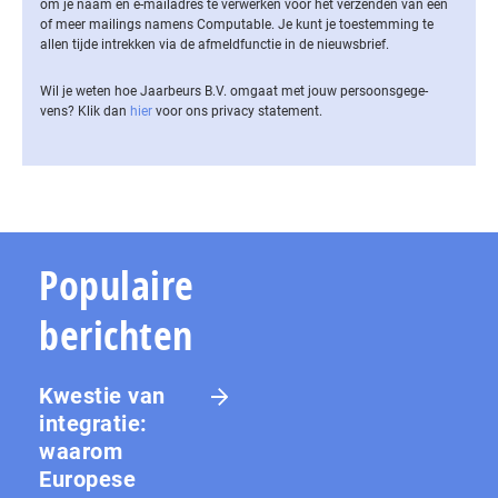
om je naam en e-mailadres te verwerken voor het verzenden van een
of meer mailings namens Computable. Je kunt je toestemming te
allen tijde intrekken via de af­meld­func­tie in de nieuwsbrief.
Wil je weten hoe Jaarbeurs B.V. omgaat met jouw per­soons­ge­ge­
vens? Klik dan
hier
voor ons privacy statement.
Populaire
berichten
Kwestie van
integratie:
waarom
Europese