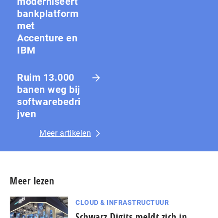
moderniseert
bankplatform
met
Accenture en
IBM
Ruim 13.000
banen weg bij
softwarebedri
jven
Meer artikelen
Meer lezen
CLOUD & INFRASTRUCTUUR
Schwarz Digits meldt zich in