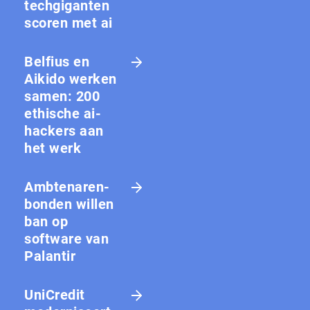
techgiganten
scoren met ai
Belfius en
Aikido werken
samen: 200
ethische ai-
hackers aan
het werk
Amb­te­na­ren­
bon­den willen
ban op
software van
Palantir
UniCredit