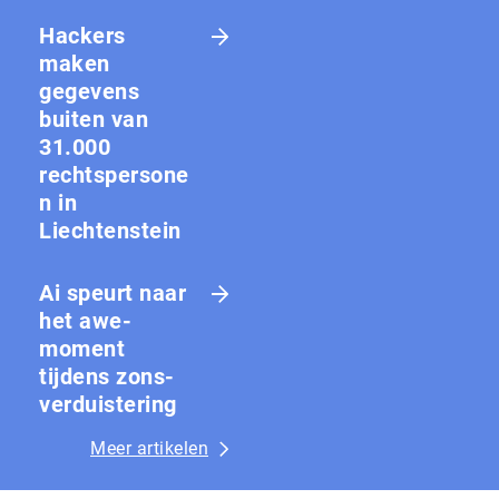
Hackers
maken
gegevens
buiten van
31.000
rechtspersone
n in
Liechtenstein
Ai speurt naar
het awe-
moment
tijdens zons­
ver­duis­te­ring
Meer artikelen