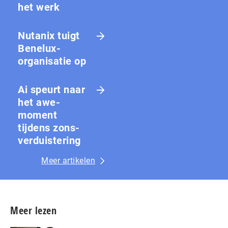
het werk
Nutanix tuigt
Benelux-
organisatie op
Ai speurt naar
het awe-
moment
tijdens zons­
ver­duis­te­ring
Meer artikelen
Meer lezen