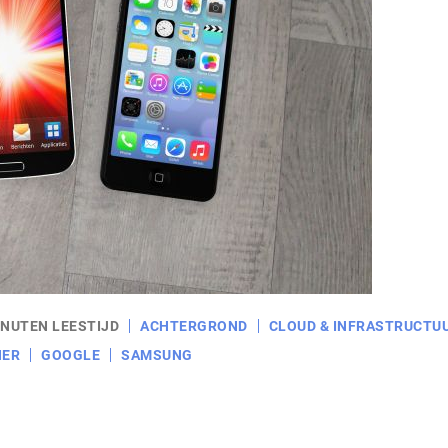
INUTEN LEESTIJD
ACHTERGROND
CLOUD & INFRASTRUCTU
NER
GOOGLE
SAMSUNG