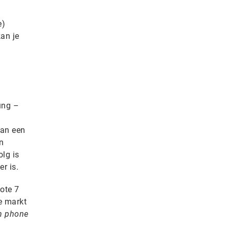
e)
kan je
ung –
van een
n
lg is
r is.
ote 7
de markt
en phone