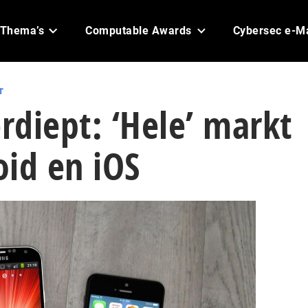
Thema’s
Computable Awards
Cybersec e-M
r
erdiept: ‘Hele’ markt
id en iOS