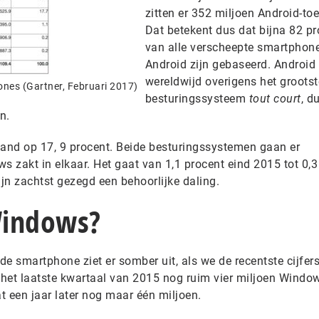
zitten er 352 miljoen Android-toe
Dat betekent dus dat bijna 82 pr
van alle verscheepte smartphon
Android zijn gebaseerd. Android 
wereldwijd overigens het grootst
nes (Gartner, Februari 2017)
besturingssysteem
tout court
, d
n.
tand op 17, 9 procent. Beide besturingssystemen gaan er
s zakt in elkaar. Het gaat van 1,1 procent eind 2015 tot 0,3
ijn zachtst gezegd een behoorlijke daling.
Windows?
 smartphone ziet er somber uit, als we de recentste cijfer
n het laatste kwartaal van 2015 nog ruim vier miljoen Windo
at een jaar later nog maar één miljoen.