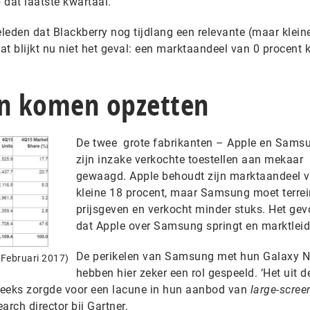
 dat laatste kwartaal.
eleden dat Blackberry nog tijdlang een relevante (maar klein
dat blijkt nu niet het geval: een marktaandeel van 0 procent 
en komen opzetten
De twee grote fabrikanten – Apple en Sams
zijn inzake verkochte toestellen aan mekaar
gewaagd. Apple behoudt zijn marktaandeel 
kleine 18 procent, maar Samsung moet terrei
prijsgeven en verkocht minder stuks. Het gevo
dat Apple over Samsung springt en marktleide
De perikelen van Samsung met hun Galaxy N
 Februari 2017)
hebben hier zeker een rol gespeeld. ‘Het uit 
reeks zorgde voor een lacune in hun aanbod van
large-scre
earch director bij Gartner.