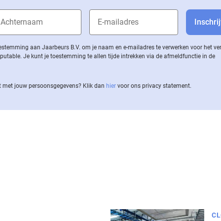
 toestemming aan Jaarbeurs B.V. om je naam en e-mailadres te verwerken voor het v
ble. Je kunt je toestemming te allen tijde intrekken via de af­meld­func­tie in de
 met jouw per­soons­ge­ge­vens? Klik dan
hier
voor ons privacy statement.
CL