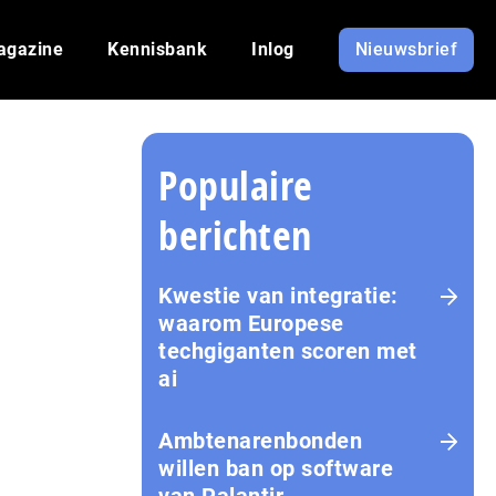
agazine
Kennisbank
Inlog
Nieuwsbrief
Populaire
berichten
Kwestie van integratie:
waarom Europese
techgiganten scoren met
ai
Amb­te­na­ren­bon­den
willen ban op software