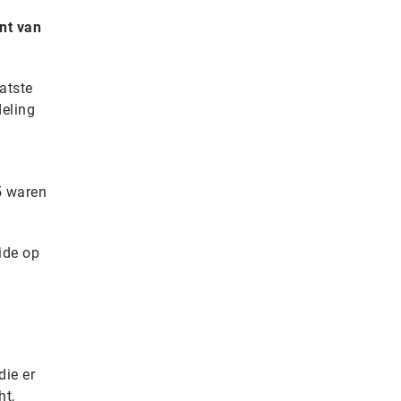
nt van
atste
eling
5 waren
ide op
die er
ht,