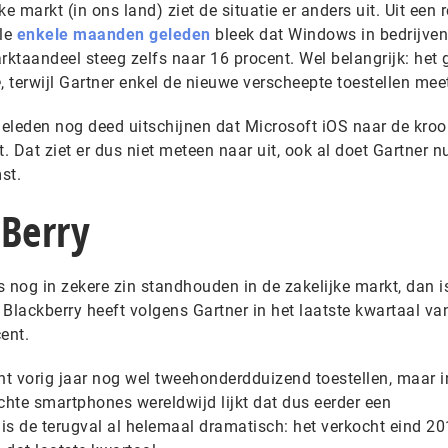
e markt (in ons land) ziet de situatie er anders uit. Uit een 
ile
enkele maanden geleden
bleek dat Windows in bedrijve
rktaandeel steeg zelfs naar 16 procent. Wel belangrijk: het
e
, terwijl Gartner enkel de nieuwe verscheepte toestellen mee
 geleden nog deed uitschijnen dat Microsoft iOS naar de kro
 Dat ziet er dus niet meteen naar uit, ook al doet Gartner n
st.
kBerry
og in zekere zin standhouden in de zakelijke markt, dan i
. Blackberry heeft volgens Gartner in het laatste kwartaal v
ent.
t vorig jaar nog wel tweehonderdduizend toestellen, maar i
chte smartphones wereldwijd lijkt dat dus eerder een
 is de terugval al helemaal dramatisch: het verkocht eind 2