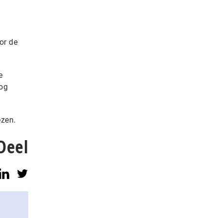
or de
e
nog
ezen.
Deel