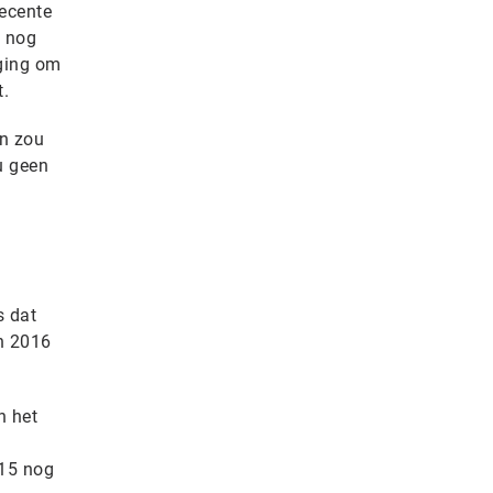
recente
n nog
 ging om
t.
on zou
u geen
s dat
an 2016
n het
015 nog