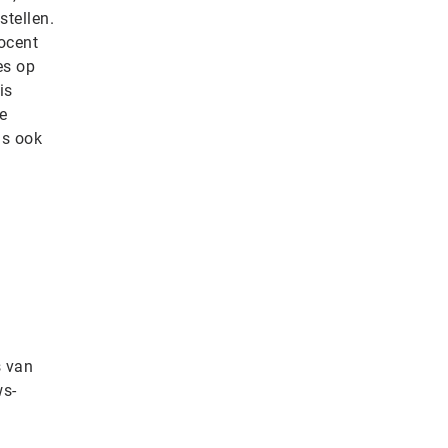
stellen.
ocent
es op
is
e
us ook
s van
ws-