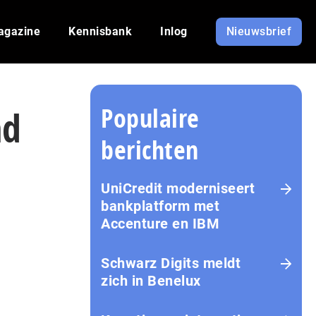
agazine
Kennisbank
Inlog
Nieuwsbrief
Populaire
nd
berichten
UniCredit moderniseert
bankplatform met
Accenture en IBM
Schwarz Digits meldt
zich in Benelux