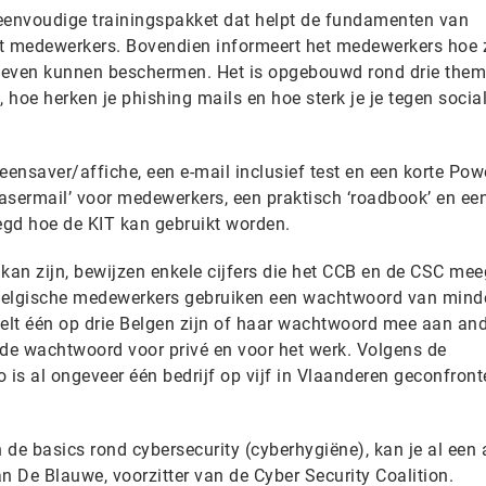
n eenvoudige trainingspakket dat helpt de fundamenten van
et medewerkers. Bovendien informeert het medewerkers hoe 
 leven kunnen beschermen. Het is opgebouwd rond drie them
hoe herken je phishing mails en hoe sterk je je tegen socia
eensaver/affiche, een e-mail inclusief test en een korte Pow
easermail’ voor medewerkers, een praktisch ‘roadbook’ en ee
legd hoe de KIT kan gebruikt worden.
g kan zijn, bewijzen enkele cijfers die het CCB en de CSC me
e Belgische medewerkers gebruiken een wachtwoord van mind
eelt één op drie Belgen zijn of haar wachtwoord mee aan an
fde wachtwoord voor privé en voor het werk. Volgens de
 is al ongeveer één bedrijf op vijf in Vlaanderen geconfront
n de basics rond cybersecurity (cyberhygiëne), kan je al een 
an De Blauwe, voorzitter van de Cyber Security Coalition.