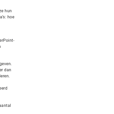
ze hun
a’s: hoe
l
erPoint-
n
egeven.
er dan
deren.
eerd
aantal