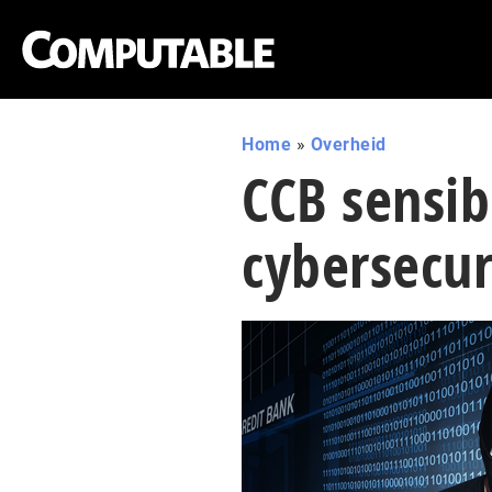
Home
»
Overheid
CCB sensib
cybersecur