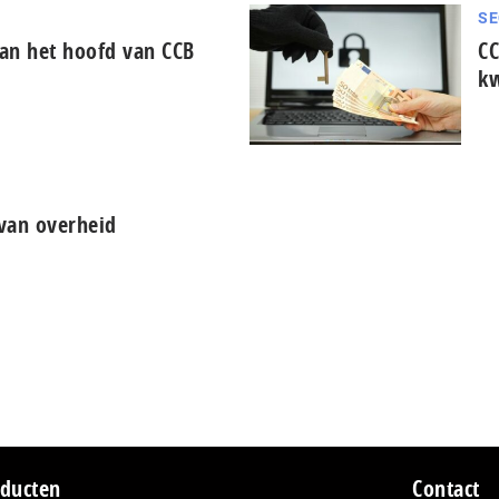
SE
aan het hoofd van CCB
CC
kw
 van overheid
ducten
Contact