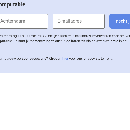
Computable
 toestemming aan Jaarbeurs B.V. om je naam en e-mailadres te verwerken voor het v
ble. Je kunt je toestemming te allen tijde intrekken via de af­meld­func­tie in de
 met jouw per­soons­ge­ge­vens? Klik dan
hier
voor ons privacy statement.