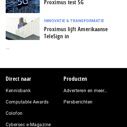
Proximus test 5G
INNOVATIE & TRANSFORMATIE
Proximus lijft Amerikaanse
TeleSign in
...
Footer
Direct naar
Producten
Kennisbank
Adverteren en meer…
Computable Awards
Persberichten
Colofon
Cybersec e-Magazine