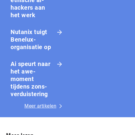
hackers aan
het werk
Nutanix tuigt
Benelux-
organisatie op
Ai speurt naar
het awe-
moment
tijdens zons­
ver­duis­te­ring
Meer artikelen