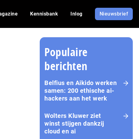
agazine
Kennisbank
Inlog
Nieuwsbrief
Populaire
berichten
Belfius en Aikido werken
samen: 200 ethische ai-
hackers aan het werk
Wolters Kluwer ziet
winst stijgen dankzij
cloud en ai