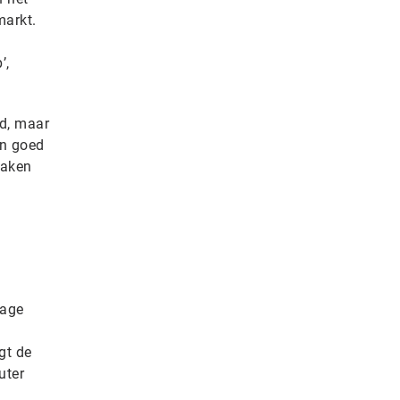
markt.
’,
id, maar
en goed
maken
tage
a
gt de
uter