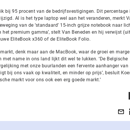
k bij 95 procent van de bedrijfsvestigingen. Dit percentage 
wijzigd. Al is het type laptop wel aan het veranderen, merkt 
eweging van de ‘standaard’ 15-inch grijze notebook naar lic
n het premium gamma’, stelt Van Beneden en hij verwijst (ui
uwe EliteBook x360 of de EliteBook Folio.
-markt, denk maar aan de MacBook, waar de groei en marge 
 met name in ons land lijkt dit wel te lukken. ‘De Belgische
 vergelijking met onze buurlanden een fervente aanhanger van
gt bij ons vaak op kwaliteit, en minder op prijs’, besluit Ko
gische markt voor ons ook een erg goede markt.’