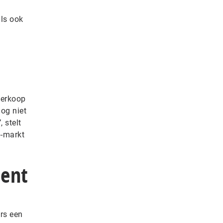
als ook
verkoop
nog niet
 stelt
p-markt
cent
rs een