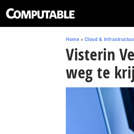
Home
»
Cloud & Infrastructuu
Visterin V
weg te kri