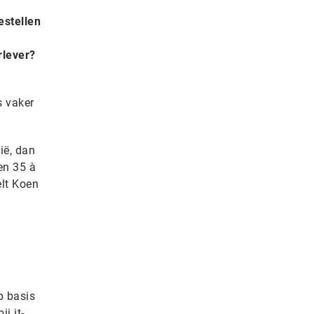
estellen
rlever?
s vaker
ië, dan
 en 35 à
elt Koen
 basis
j it-