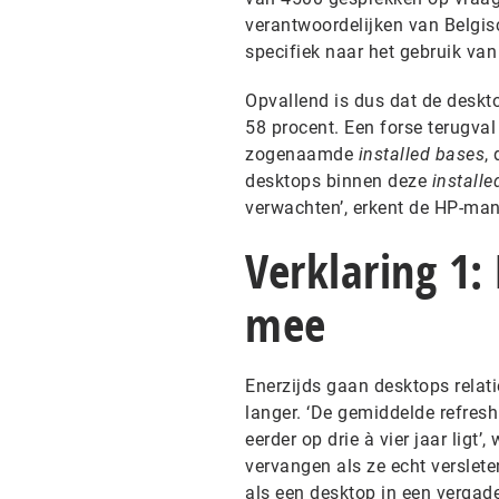
verantwoordelijken van Belgisc
specifiek naar het gebruik va
Opvallend is dus dat de deskt
58 procent. Een forse terugval
zogenaamde
installed bases
,
desktops binnen deze
install
verwachten’, erkent de HP-man
Verklaring 1:
mee
Enerzijds gaan desktops relat
langer. ‘De gemiddelde refresh c
eerder op drie à vier jaar ligt
vervangen als ze echt verslete
als een desktop in een vergad