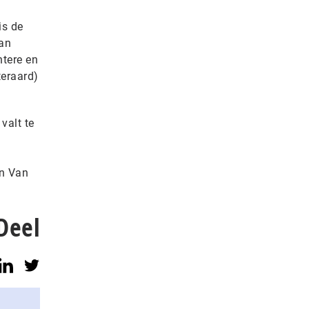
is de
Van
htere en
teraard)
valt te
en Van
Deel