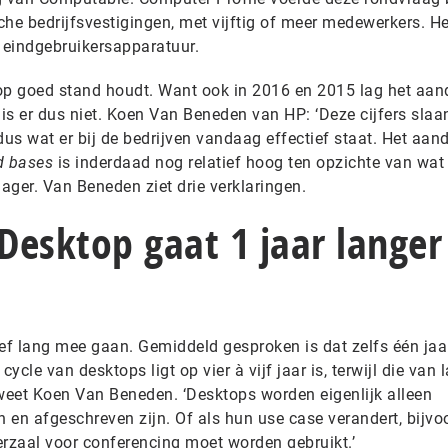
he bedrijfsvestigingen, met vijftig of meer medewerkers. He
n eindgebruikersapparatuur.
op goed stand houdt. Want ook in 2016 en 2015 lag het aan
 is er dus niet. Koen Van Beneden van HP: ‘Deze cijfers slaa
 dus wat er bij de bedrijven vandaag effectief staat. Het aan
ed bases
is inderdaad nog relatief hoog ten opzichte van wat 
ager. Van Beneden ziet drie verklaringen.
 Desktop gaat 1 jaar langer
ief lang mee gaan. Gemiddeld gesproken is dat zelfs één jaa
ycle van desktops ligt op vier à vijf jaar is, terwijl die van 
’, weet Koen Van Beneden. ‘Desktops worden eigenlijk alleen
n en afgeschreven zijn. Of als hun use case verandert, bijvo
erzaal voor conferencing moet worden gebruikt.’