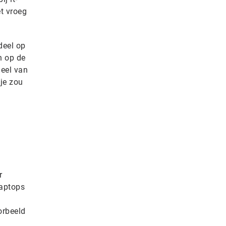
t vroeg
deel op
n op de
deel van
je zou
r
laptops
orbeeld