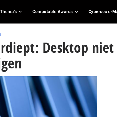
Thema’s
Computable Awards
Cybersec e-M
r
erdiept: Desktop niet
jgen