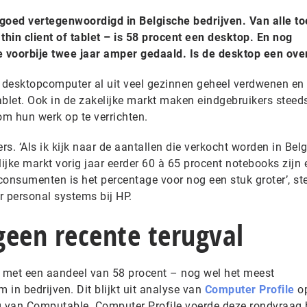
goed vertegenwoordigd in Belgische bedrijven. Van alle to
thin client of tablet – is 58 procent een desktop. En nog
e voorbije twee jaar amper gedaald. Is de desktop een ove
 desktopcomputer al uit veel gezinnen geheel verdwenen en
ablet. Ook in de zakelijke markt maken eindgebruikers steed
m hun werk op te verrichten.
rs. ‘Als ik kijk naar de aantallen die verkocht worden in Belg
elijke markt vorig jaar eerder 60 à 65 procent notebooks zijn
consumenten is het percentage voor nog een stuk groter’, st
 personal systems bij HP.
 geen recente terugval
 met een aandeel van 58 procent – nog wel het meest
n bedrijven. Dit blijkt uit analyse van
Computer Profile
op
van Computable. Computer Profile voerde deze rondvraag bi