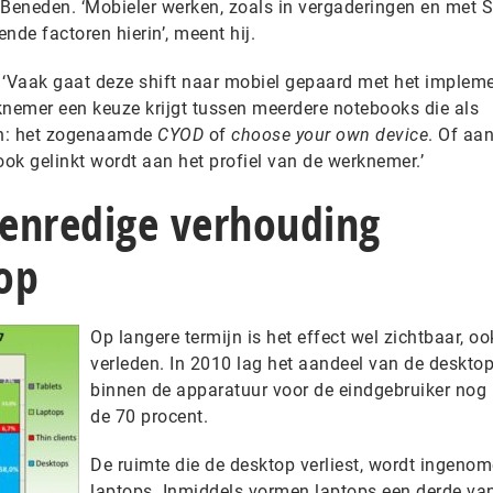
 Beneden. ‘Mobieler werken, zoals in vergaderingen en met 
ende factoren hierin’, meent hij.
t. ‘Vaak gaat deze shift naar mobiel gepaard met het implem
knemer een keuze krijgt tussen meerdere notebooks die als
en: het zogenaamde
CYOD
of
choose your own device
. Of aa
ook gelinkt wordt aan het profiel van de werknemer.’
enredige verhouding
op
Op langere termijn is het effect wel zichtbaar, oo
verleden. In 2010 lag het aandeel van de deskto
binnen de apparatuur voor de eindgebruiker nog
de 70 procent.
De ruimte die de desktop verliest, wordt ingeno
laptops. Inmiddels vormen laptops een derde va