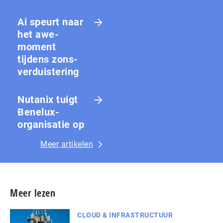
Ai speurt naar
het awe-
moment
tijdens zons­
ver­duis­te­ring
Nutanix tuigt
Benelux-
organisatie op
Meer artikelen
Meer lezen
CLOUD & INFRASTRUCTUUR