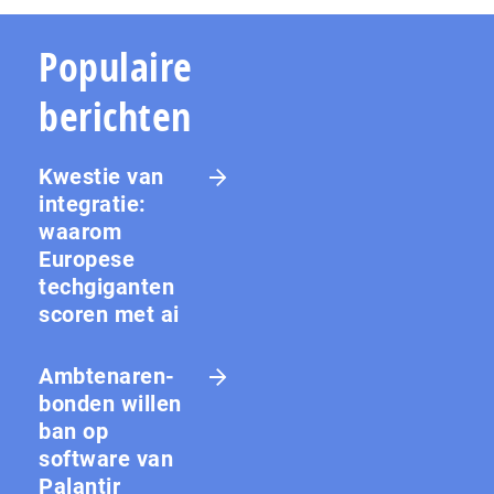
Populaire
berichten
Kwestie van
integratie:
waarom
Europese
techgiganten
scoren met ai
Amb­te­na­ren­
bon­den willen
ban op
software van
Palantir