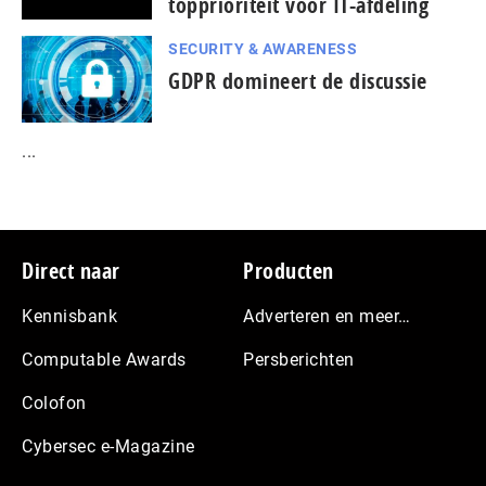
topprioriteit voor IT-afdeling
SECURITY & AWARENESS
GDPR domineert de discussie
...
Footer
Direct naar
Producten
Kennisbank
Adverteren en meer…
Computable Awards
Persberichten
Colofon
Cybersec e-Magazine