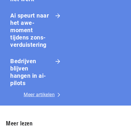
Ai speurt naar
het awe-
moment
tijdens zons­
ver­duis­te­ring
Bedrijven
blijven
hangen in ai-
pilots
Meer artikelen
Meer lezen