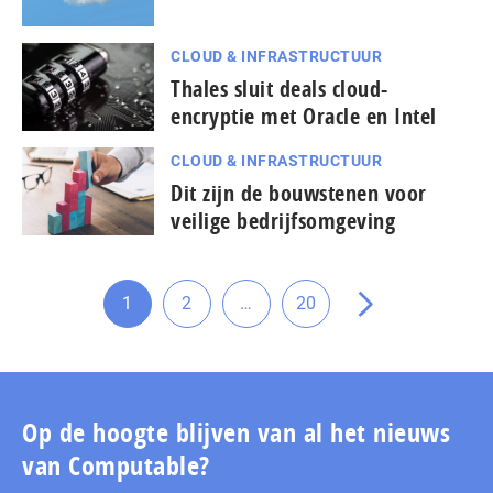
CLOUD & INFRASTRUCTUUR
Thales sluit deals cloud-
encryptie met Oracle en Intel
CLOUD & INFRASTRUCTUUR
Dit zijn de bouwstenen voor
veilige bedrijfsomgeving
Tussenliggende
1
2
…
20
Ga
Ga
Ga
Ga
pagina's
naar
naar
naar
naar
weggelaten
pagina
pagina
pagina
de
volgende
pagina
Op de hoogte blijven van al het nieuws
van Computable?