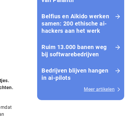
van Palantir
Belfius en Aikido werken
samen: 200 ethische ai-
hackers aan het werk
Ruim 13.000 banen weg
bij softwarebedrijven
Bedrijven blijven hangen
in ai-pilots
jes.
chten.
Meer artikelen
 omdat
an