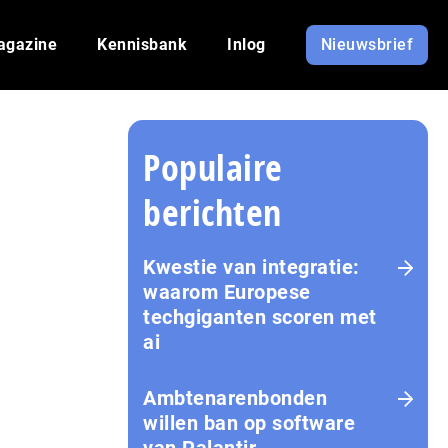
agazine
Kennisbank
Inlog
Nieuwsbrief
Populaire
berichten
Kwestie van integratie:
waarom Europese
techgiganten scoren met
ai
Amb­te­na­ren­bon­den
willen ban op software