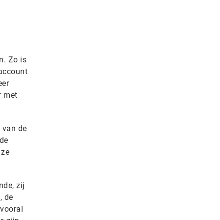
n. Zo is
 account
eer
r met
n van de
 de
 ze
de, zij
, de
 vooral