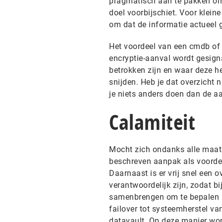
pragmatisch aan te pakken om 
doel voorbijschiet. Voor kleine
om dat de informatie actueel
Het voordeel van een cmdb of v
encryptie-aanval wordt gesigna
betrokken zijn en waar deze h
snijden. Heb je dat overzicht n
je niets anders doen dan de aa
Calamiteit
Mocht zich ondanks alle maatr
beschreven aanpak als voordeel
Daarnaast is er vrij snel een 
verantwoordelijk zijn, zodat 
samenbrengen om te bepalen hoe
failover tot systeemherstel va
datavault. Op deze manier wor