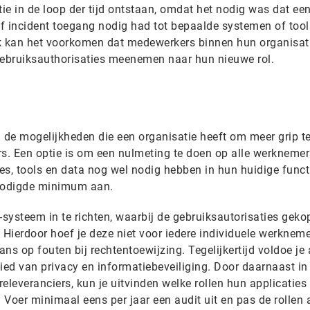
atie in de loop der tijd ontstaan, omdat het nodig was dat een 
f incident toegang nodig had tot bepaalde systemen of tools
ok kan het voorkomen dat medewerkers binnen hun organisat
gebruiksauthorisaties meenemen naar hun nieuwe rol.
ij de mogelijkheden die een organisatie heeft om meer grip te
rs. Een optie is om een nulmeting te doen op alle werknemer
ies, tools en data nog wel nodig hebben in hun huidige funct
enodigde minimum aan.
systeem in te richten, waarbij de gebruiksautorisaties geko
 Hierdoor hoef je deze niet voor iedere individuele werkneme
 kans op fouten bij rechtentoewijzing. Tegelijkertijd voldoe je
ied van privacy en informatiebeveiliging. Door daarnaast in
eleveranciers, kun je uitvinden welke rollen hun applicaties
Voer minimaal eens per jaar een audit uit en pas de rollen 