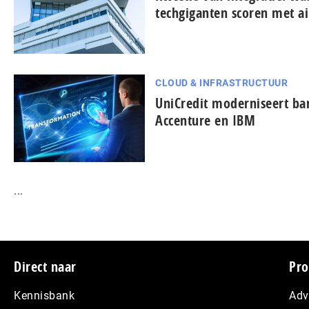
techgiganten scoren met ai
CLOUD & INFRASTRUCTUUR
UniCredit moderniseert b
Accenture en IBM
...
Footer
Direct naar
Pro
Kennisbank
Adv