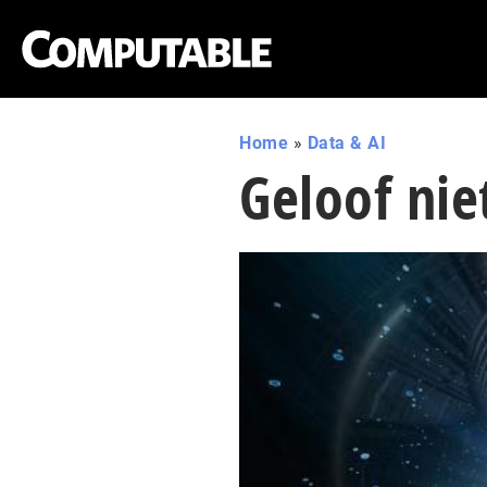
Home
»
Data & AI
Geloof nie