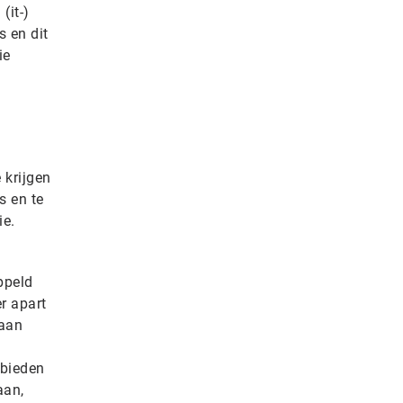
(it-)
 en dit
ie
 krijgen
s en te
ie.
ppeld
r apart
 aan
 bieden
aan,