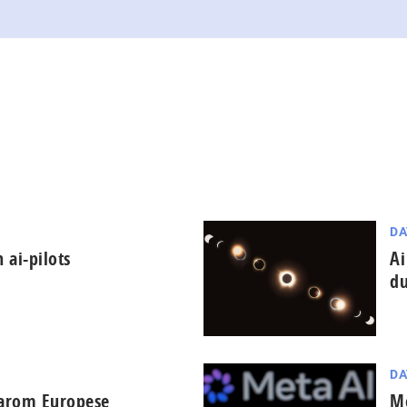
DA
 ai-pilots
Ai
du
DA
aarom Europese
Me