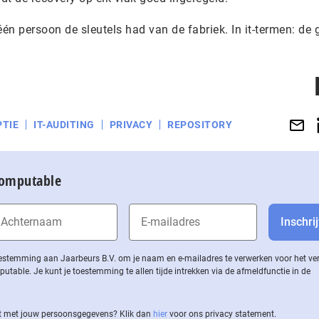
 één persoon de sleutels had van de fabriek. In it-termen: de 
TIE
IT-AUDITING
PRIVACY
REPOSITORY
Computable
 toestemming aan Jaarbeurs B.V. om je naam en e-mailadres te verwerken voor het v
ble. Je kunt je toestemming te allen tijde intrekken via de af­meld­func­tie in de
 met jouw per­soons­ge­ge­vens? Klik dan
hier
voor ons privacy statement.