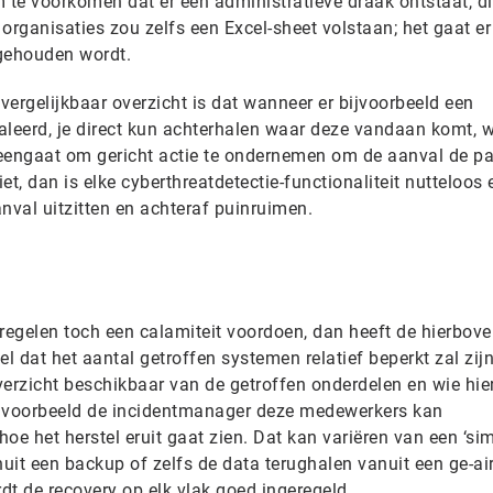
te voorkomen dat er een administratieve draak ontstaat, di
 organisaties zou zelfs een Excel-sheet volstaan; het gaat er
 gehouden wordt.
ergelijkbaar overzicht is dat wanneer er bijvoorbeeld een
leerd, je direct kun achterhalen waar deze vandaan komt, wi
eengaat om gericht actie te ondernemen om de aanval de pa
iet, dan is elke cyberthreatdetectie-functionaliteit nutteloos
nval uitzitten en achteraf puinruimen.
egelen toch een calamiteit voordoen, dan heeft de hierbov
 dat het aantal getroffen systemen relatief beperkt zal zijn
overzicht beschikbaar van de getroffen onderdelen en wie hie
bijvoorbeeld de incidentmanager deze medewerkers kan
 het herstel eruit gaat zien. Dat kan variëren van een ‘sim
nuit een backup of zelfs de data terughalen vanuit een ge-ai
dt de recovery op elk vlak goed ingeregeld.