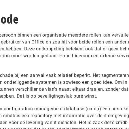
code
 persoon binnen een organisatie meerdere rollen kan vervulle
gebruiker van Office en zou hij voor beide rollen een ander
en hebben. Deze ontkoppeling betekent ook dat er geen beh
ation moet worden gedaan. Houd hiervoor een externe serve
schade bij een aanval vaak relatief beperkt. Het segmentere
s en onderliggende systemen is sowieso een goed idee. Om in
 kunnen verschillende vlan’s naast elkaar draaien, zonder dat
hebben. Dat is op beveiligingsvlak pure winst.
 een configuration management database (cmdb) een uitsteken
n cmdb is een repository met informatie over de it-omgeving
en voor de levering van it-diensten. Het is zaak deze cmdb