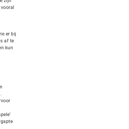
e zijn
 vooral
e er bij
s af te
 en kun
en
.
rvoor
pele’
rgapte