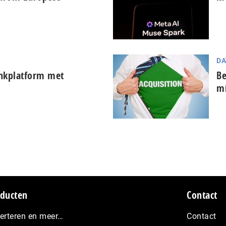
DA
ankplatform met
Be
mi
ducten
Contact
erteren en meer…
Contact