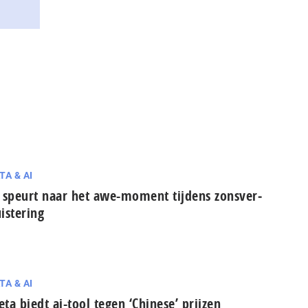
TA & AI
 speurt naar het awe-moment tijdens zons­ver­
is­te­ring
TA & AI
ta biedt ai-tool tegen ‘Chinese’ prijzen