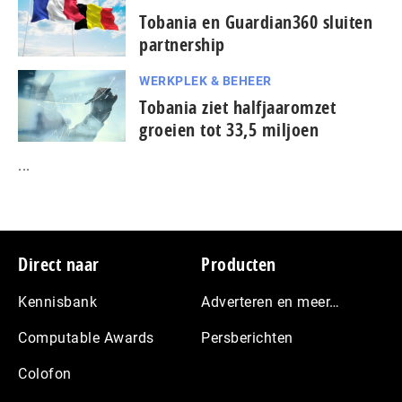
Tobania en Guardian360 sluiten
partnership
WERKPLEK & BEHEER
Tobania ziet halfjaaromzet
groeien tot 33,5 miljoen
...
Footer
Direct naar
Producten
Kennisbank
Adverteren en meer…
Computable Awards
Persberichten
Colofon