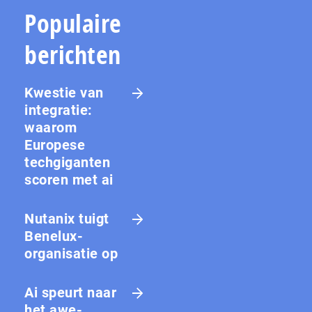
Populaire
berichten
Kwestie van
integratie:
waarom
Europese
techgiganten
scoren met ai
Nutanix tuigt
Benelux-
organisatie op
Ai speurt naar
het awe-