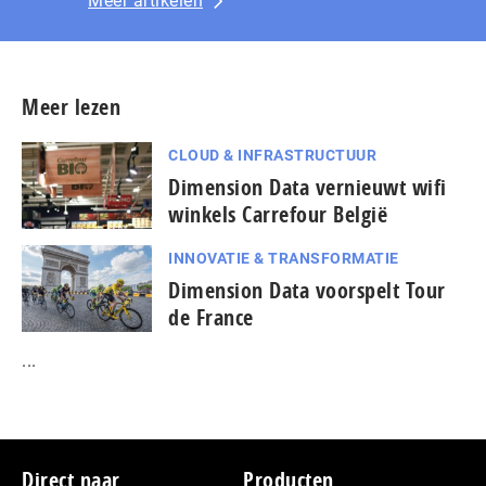
Meer artikelen
Meer lezen
CLOUD & INFRASTRUCTUUR
Dimension Data vernieuwt wifi
winkels Carrefour België
INNOVATIE & TRANSFORMATIE
Dimension Data voorspelt Tour
de France
...
Footer
Direct naar
Producten