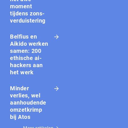
moment
tijdens zons­
ver­duis­te­ring
Belfius en
Aikido werken
samen: 200
ethische ai-
hackers aan
het werk
Minder
verlies, wel
aanhoudende
omzetkrimp
bij Atos