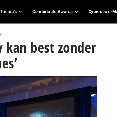
Thema’s
Computable Awards
Cybersec e-M
r
y kan best zonder
es’