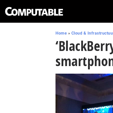
Home
»
Cloud & Infrastructuu
‘BlackBerr
smartphon