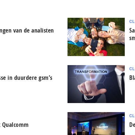
CL
ngen van de analisten
Sa
s
CL
sse in duurdere gsm’s
Bl
CL
ak Qualcomm
De