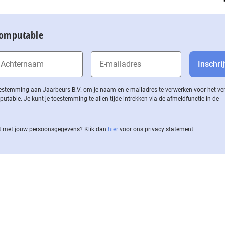
Computable
 toestemming aan Jaarbeurs B.V. om je naam en e-mailadres te verwerken voor het v
ble. Je kunt je toestemming te allen tijde intrekken via de af­meld­func­tie in de
 met jouw per­soons­ge­ge­vens? Klik dan
hier
voor ons privacy statement.