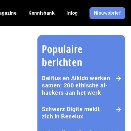
agazine
Kennisbank
Inlog
Nieuwsbrief
Populaire
berichten
Belfius en Aikido werken
samen: 200 ethische ai-
hackers aan het werk
Schwarz Digits meldt
zich in Benelux