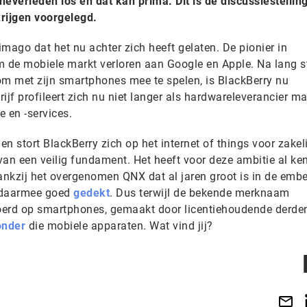
everleden los en dat kan prima. Dit is de discussiestelling
rijgen voorgelegd.
imago dat het nu achter zich heeft gelaten. De pionier in
m de mobiele markt verloren aan Google en Apple. Na lang st
m met zijn smartphones mee te spelen, is BlackBerry nu
ijf profileert zich nu niet langer als hardwareleverancier ma
 en -services.
n stort BlackBerry zich op het internet of things voor zakeli
 van een veilig fundament. Het heeft voor deze ambitie al ken
nkzij het overgenomen QNX dat al jaren groot is in de emb
 daarmee goed
gedekt
. Dus terwijl de bekende merknaam
oerd op smartphones, gemaakt door licentiehoudende derde
onder
die mobiele apparaten. Wat vind jij?