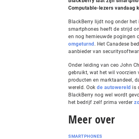
BlackBerry laat zijn smartphon
Computable-lezers vandaag k
BlackBerry lijdt nog onder het 
smartphones heeft de strijd o
en nog hernieuwde pogingen o
omgeturnd
. Het Canadese bedr
aanbieder van securitysoftware
Onder leiding van ceo John Che
gebruikt, wat het wil voorzien
producten en marktaandeel, da
wereld. Ook
de autowereld
is
BlackBerry nog wel wordt gev
het bedrijf zelf prima verder
z
Meer over
SMARTPHONES