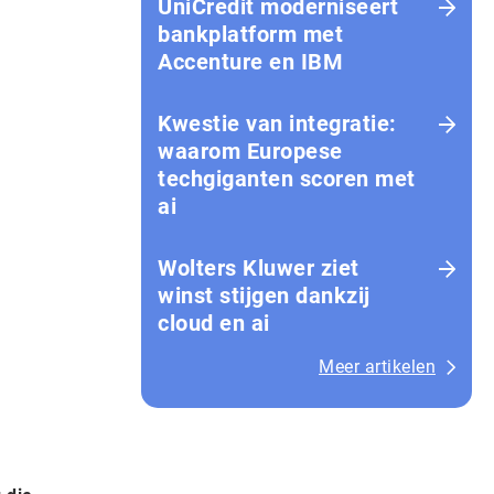
UniCredit moderniseert
bankplatform met
Accenture en IBM
Kwestie van integratie:
waarom Europese
techgiganten scoren met
ai
Wolters Kluwer ziet
winst stijgen dankzij
cloud en ai
Meer artikelen