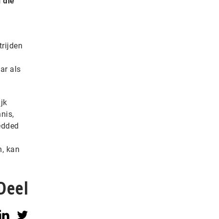
 die
rijden
ar als
jk
nis,
edded
n, kan
Deel