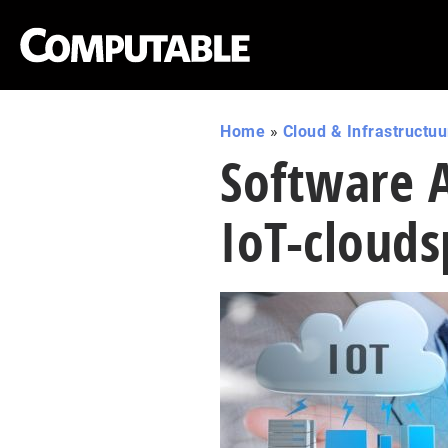
Home
»
Cloud & Infrastructuu
Software A
IoT-clouds