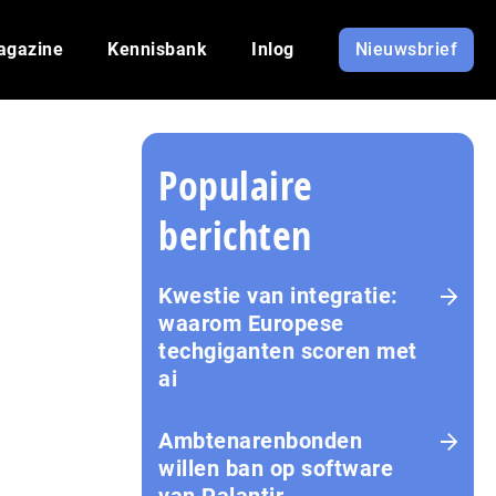
agazine
Kennisbank
Inlog
Nieuwsbrief
Populaire
berichten
Kwestie van integratie:
waarom Europese
techgiganten scoren met
ai
Amb­te­na­ren­bon­den
willen ban op software