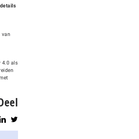
details
d van
 4.0 als
reiden
 met
Deel