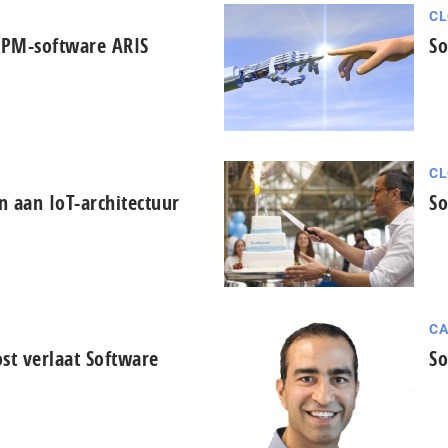
CL
 BPM-software ARIS
So
CL
 aan IoT-architectuur
So
CA
st verlaat Software
So