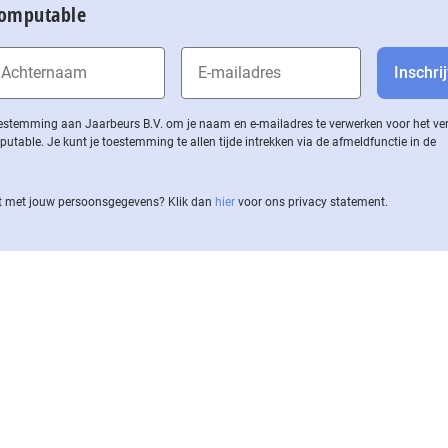
Computable
 toestemming aan Jaarbeurs B.V. om je naam en e-mailadres te verwerken voor het v
ble. Je kunt je toestemming te allen tijde intrekken via de af­meld­func­tie in de
 met jouw per­soons­ge­ge­vens? Klik dan
hier
voor ons privacy statement.