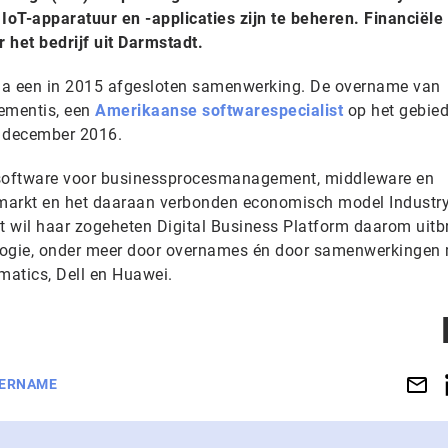
oT-apparatuur en -applicaties zijn te beheren. Financiële 
 het bedrijf uit Darmstadt.
 via een in 2015 afgesloten samenwerking. De overname van
Zementis, een
Amerikaanse softwarespecialist
op het gebie
nd december 2016.
 software voor businessprocesmanagement, middleware en
markt en het daaraan verbonden economisch model Industry
et wil haar zogeheten Digital Business Platform daarom uitb
nologie, onder meer door overnames én door samenwerkingen
ematics, Dell en Huawei.
ERNAME