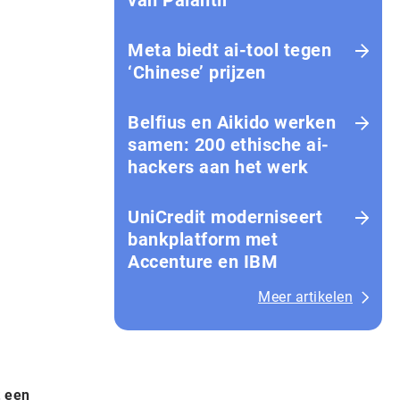
van Palantir
Meta biedt ai-tool tegen
‘Chinese’ prijzen
Belfius en Aikido werken
samen: 200 ethische ai-
hackers aan het werk
UniCredit moderniseert
bankplatform met
Accenture en IBM
Meer artikelen
t een