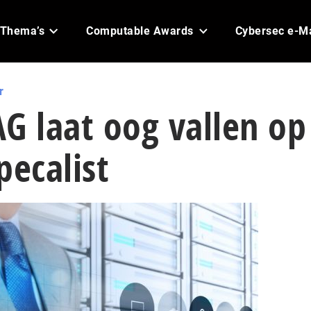
Thema’s
Computable Awards
Cybersec e-M
r
G laat oog vallen op
pecalist