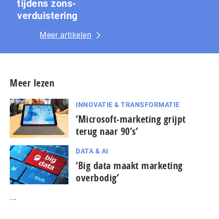
tijdens zons­
ver­duis­te­ring
Meer artikelen
Meer lezen
INNOVATIE & TRANSFORMATIE
‘Microsoft-marketing grijpt
terug naar 90’s’
DATA & AI
‘Big data maakt marketing
overbodig’
...