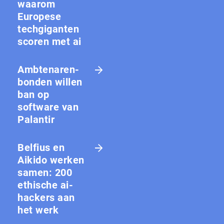
waarom
Europese
techgiganten
scoren met ai
Amb­te­na­ren­
bon­den willen
ban op
software van
Palantir
Belfius en
Aikido werken
samen: 200
ethische ai-
hackers aan
het werk