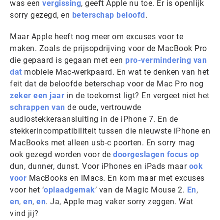
was een
vergissing
, geeft Apple nu toe. Er is openlijk
sorry gezegd, en
beterschap beloofd
.
Maar Apple heeft nog meer om excuses voor te
maken. Zoals de prijsopdrijving voor de MacBook Pro
die gepaard is gegaan met een
pro-vermindering van
dat
mobiele Mac-werkpaard. En wat te denken van het
feit dat de beloofde beterschap voor de Mac Pro nog
zeker een jaar
in de toekomst ligt? En vergeet niet het
schrappen van
de oude, vertrouwde
audiostekkeraansluiting in de iPhone 7. En de
stekkerincompatibiliteit tussen die nieuwste iPhone en
MacBooks met alleen usb-c poorten. En sorry mag
ook gezegd worden voor de
doorgeslagen focus op
dun, dunner, dunst. Voor iPhones en iPads maar
ook
voor
MacBooks en iMacs. En kom maar met excuses
voor het ‘
oplaadgemak
’ van de Magic Mouse 2.
En
,
en
,
en
,
en
. Ja, Apple mag vaker sorry zeggen. Wat
vind jij?