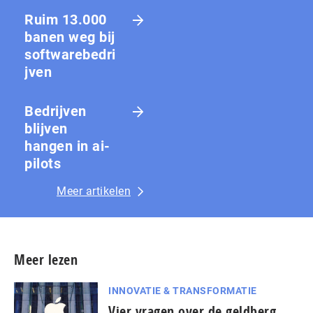
Ruim 13.000
banen weg bij
softwarebedri
jven
Bedrijven
blijven
hangen in ai-
pilots
Meer artikelen
Meer lezen
INNOVATIE & TRANSFORMATIE
Vier vragen over de geldberg