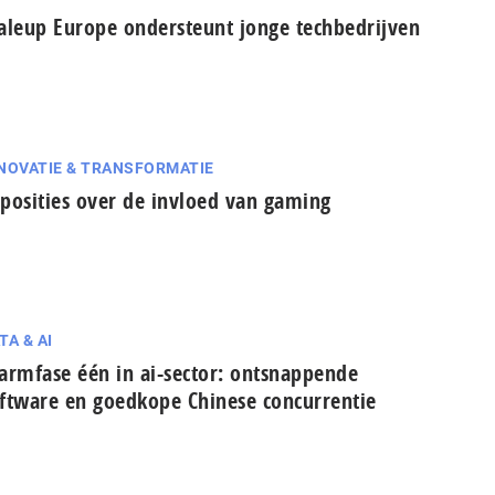
aleup Europe ondersteunt jonge techbedrijven
NOVATIE & TRANSFORMATIE
posities over de invloed van gaming
TA & AI
armfase één in ai-sector: ont­snap­pen­de
ftware en goedkope Chinese con­cur­ren­tie