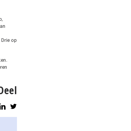
p,
van
 Drie op
ken.
eren
Deel