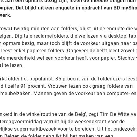
rs aan een opmars bezig zijn, lezen de meeste Belgen hun
papier. Dat blijkt uit een enquête in opdracht van BD mySho
werk.
wat twintig minuten aan folders, blijkt uit de enquête die 
gen. Digitale reclamefolders, die we lezen via desktop, tabl
 opmars bezig, maar toch blijft de voorkeur uitgaan naar pa
eest enkel papieren folders. Ongeveer de helft leest zowel 
ote meerderheid wel een voorkeur heeft voor papier. Slechts v
l te lezen.
rktfolder het populairst: 85 procent van de folderlezers lees
is dit zelfs 91 procent. Vrouwen lezen ook graag folders van
 meubelzaken. Mannen geven de voorkeur aan computer- en
ankerd in de winkelroutine van de Belg’, zegt Tim De Witte v
aterdagvoormiddag verruilt hij de weekendkrant voor de
ijkse supermarktbezoek voor te bereiden. Uit het ondezoek b
en Belgen de folder gebruikt bij het maken van een