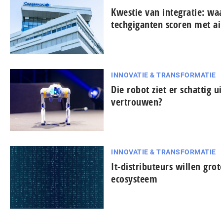
Kwestie van integratie: w
techgiganten scoren met ai
INNOVATIE & TRANSFORMATIE
Die robot ziet er schattig u
vertrouwen?
INNOVATIE & TRANSFORMATIE
It-dis­tri­bu­teurs willen gro
ecosysteem