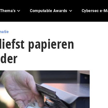
Thema’s
Computable Awards
Cybersec e-M
matie
liefst papieren
lder