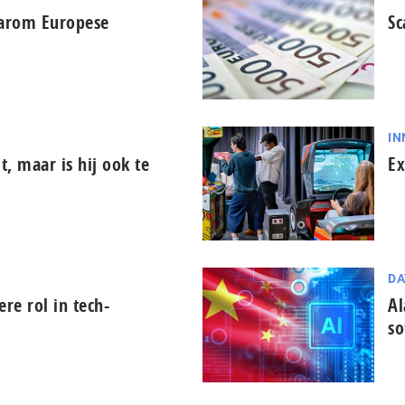
aarom Europese
Sc
IN
it, maar is hij ook te
Ex
DA
tere rol in tech-
Al
so