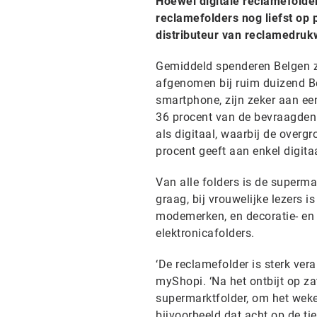
Hoewel digitale reclamefolde
reclamefolders nog liefst op 
distributeur van reclamedruk
Gemiddeld spenderen Belgen zo
afgenomen bij ruim duizend Bel
smartphone, zijn zeker aan een
36 procent van de bevraagden l
als digitaal, waarbij de overgr
procent geeft aan enkel digitaa
Van alle folders is de superma
graag, bij vrouwelijke lezers 
modemerken, en decoratie- en
elektronicafolders.
‘De reclamefolder is sterk ver
myShopi. ‘Na het ontbijt op z
supermarktfolder, om het wekel
bijvoorbeeld dat acht op de ti