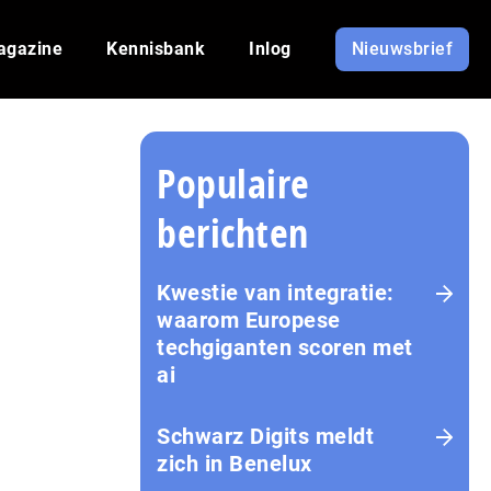
agazine
Kennisbank
Inlog
Nieuwsbrief
Populaire
berichten
Kwestie van integratie:
waarom Europese
techgiganten scoren met
ai
Schwarz Digits meldt
zich in Benelux