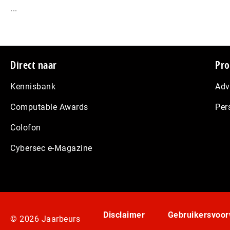
...
Footer
Direct naar
Pro
Kennisbank
Adv
Computable Awards
Per
Colofon
Cybersec e-Magazine
Disclaimer
Gebruikersvoo
© 2026 Jaarbeurs