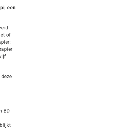
pi, een
werd
et of
pier:
papier
ijf
t deze
an BD
lijkt