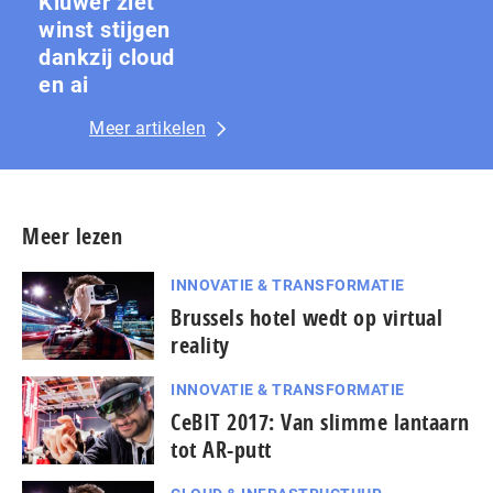
Kluwer ziet
winst stijgen
dankzij cloud
en ai
Meer artikelen
Meer lezen
INNOVATIE & TRANSFORMATIE
Brussels hotel wedt op virtual
reality
INNOVATIE & TRANSFORMATIE
CeBIT 2017: Van slimme lantaarn
tot AR-putt