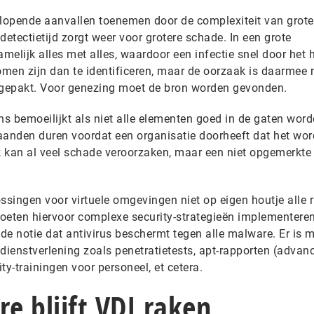
r lopende aanvallen toenemen door de complexiteit van grote 
detectietijd zorgt weer voor grotere schade. In een grote
lijk alles met alles, waardoor een infectie snel door het 
men zijn dan te identificeren, maar de oorzaak is daarmee n
aangepakt. Voor genezing moet de bron worden gevonden.
s bemoeilijkt als niet alle elementen goed in de gaten wor
anden duren voordat een organisatie doorheeft dat het wor
 kan al veel schade veroorzaken, maar een niet opgemerkte
ssingen voor virtuele omgevingen niet op eigen houtje alle ri
en hiervoor complexe security-strategieën implementeren
de notie dat antivirus beschermt tegen alle malware. Er is 
ienstverlening zoals penetratietests, apt-rapporten (advan
ity-trainingen voor personeel, et cetera.
e blijft VDI raken