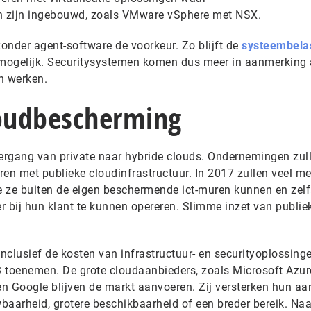
n zijn ingebouwd, zoals VMware vSphere met NSX.
onder agent-software de voorkeur. Zo blijft de
systeembela
mogelijk. Securitysystemen komen dus meer in aanmerking a
n werken.
loudbescherming
ergang van private naar hybride clouds. Ondernemingen zul
eren met publieke cloudinfrastructuur. In 2017 zullen veel me
 ze buiten de eigen beschermende ict-muren kunnen en zelf
r bij hun klant te kunnen opereren. Slimme inzet van publie
inclusief de kosten van infrastructuur- en securityoplossinge
 3 toenemen. De grote cloudaanbieders, zoals Microsoft Azur
 Google blijven de markt aanvoeren. Zij versterken hun a
wbaarheid, grotere beschikbaarheid of een breder bereik. Naa