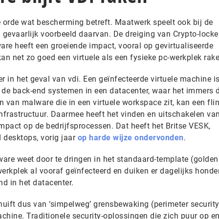
e orde wat bescherming betreft. Maatwerk speelt ook bij de
gevaarlijk voorbeeld daarvan. De dreiging van Crypto-locke
re heeft een groeiende impact, vooral op gevirtualiseerde
an net zo goed een virtuele als een fysieke pc-werkplek rake
oter in het geval van vdi. Een geïnfecteerde virtuele machine i
 de back-end systemen in een datacenter, waar het immers d
en van malware die in een virtuele workspace zit, kan een fli
infrastructuur. Daarmee heeft het vinden en uitschakelen va
 impact op de bedrijfsprocessen. Dat heeft het Britse VESK,
 desktops, vorig jaar
op harde wijze ondervonden
.
lware weet door te dringen in het standaard-template (golde
 werkplek al vooraf geïnfecteerd en duiken er dagelijks hond
d in het datacenter.
uift dus van ‘simpelweg’ grensbewaking (perimeter security
achine. Traditionele security-oplossingen die zich puur op e