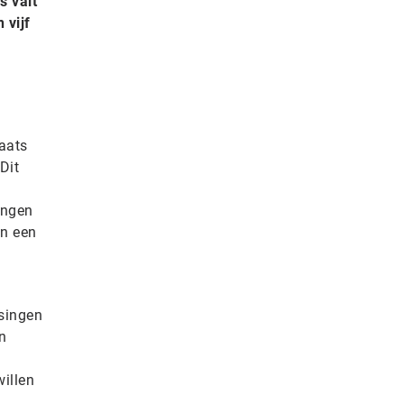
s valt
 vijf
laats
Dit
ingen
in een
ssingen
n
illen