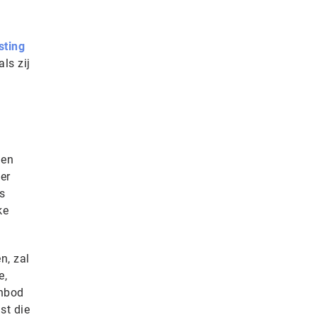
sting
ls zij
len
er
s
ke
n, zal
e,
anbod
st die