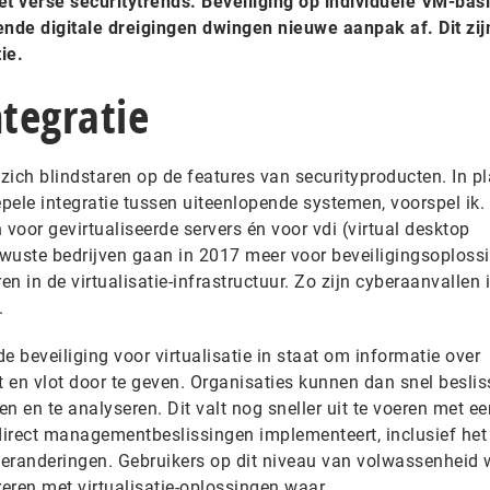
et verse securitytrends. Beveiliging op individuele VM-basi
ende digitale dreigingen dwingen nieuwe aanpak af. Dit zijn
ie.
ntegratie
n zich blindstaren op de features van securityproducten. In p
epele integratie tussen uiteenlopende systemen, voorspel ik. 
 voor gevirtualiseerde servers én voor vdi (virtual desktop
bewuste bedrijven gaan in 2017 meer voor beveiligingsoploss
en in de virtualisatie-infrastructuur. Zo zijn cyberaanvallen 
.
e beveiliging voor virtualisatie in staat om informatie over
t en vlot door te geven. Organisaties kunnen dan snel besli
n en te analyseren. Dit valt nog sneller uit te voeren met ee
irect managementbeslissingen implementeert, inclusief het
eranderingen. Gebruikers op dit niveau van volwassenheid w
reren met virtualisatie-oplossingen waar