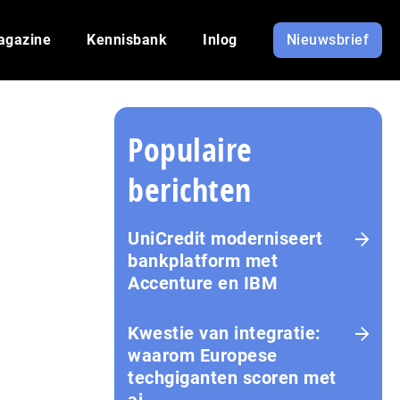
agazine
Kennisbank
Inlog
Nieuwsbrief
Populaire
berichten
UniCredit moderniseert
bankplatform met
Accenture en IBM
Kwestie van integratie:
waarom Europese
techgiganten scoren met