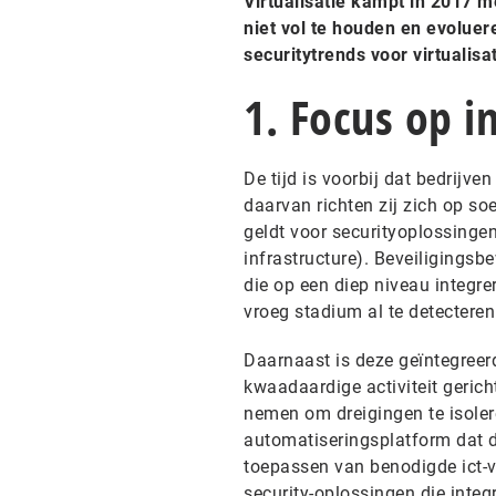
Virtualisatie kampt in 2017 m
niet vol te houden en evoluer
securitytrends voor virtualisat
1. Focus op i
De tijd is voorbij dat bedrijve
daarvan richten zij zich op so
geldt voor securityoplossingen
infrastructure). Beveiligings
die op een diep niveau integrer
vroeg stadium al te detecteren
Daarnaast is deze geïntegreerd
kwaadaardige activiteit gerich
nemen om dreigingen te isolere
automatiseringsplatform dat d
toepassen van benodigde ict-v
security-oplossingen die integ