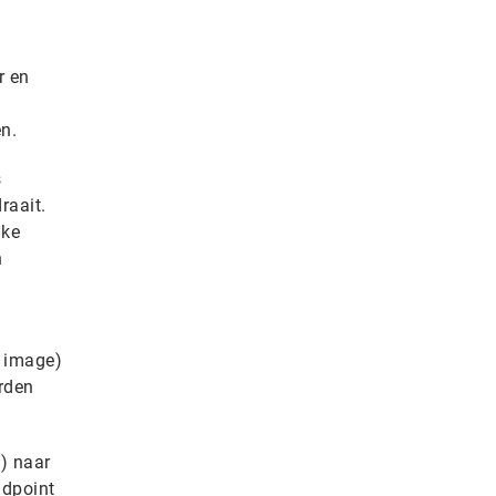
r en
n.
s
raait.
nke
n
n image)
erden
) naar
ndpoint