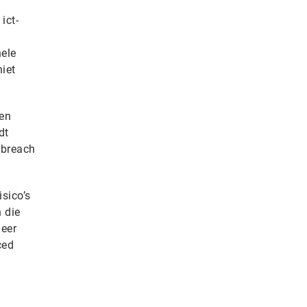
ict-
hele
iet
den
dt
 breach
sico’s
 die
meer
ced