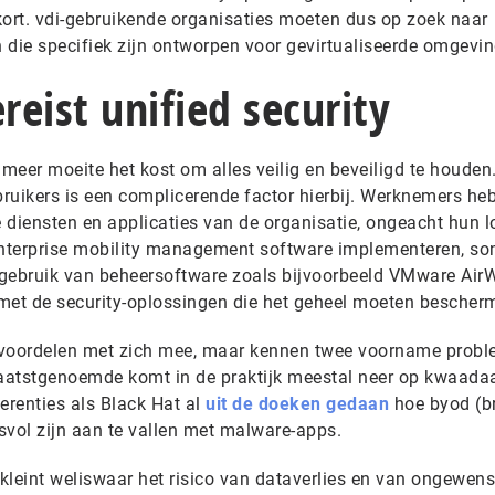
ekort. vdi-gebruikende organisaties moeten dus op zoek naar
n die specifiek zijn ontworpen voor gevirtualiseerde omgevi
reist unified security
 meer moeite het kost om alles veilig en beveiligd te houden
ruikers is een complicerende factor hierbij. Werknemers he
diensten en applicaties van de organisatie, ongeacht hun lo
 enterprise mobility management software implementeren, s
 gebruik van beheersoftware zoals bijvoorbeeld VMware Air
e met de security-oplossingen die het geheel moeten bescher
 voordelen met zich mee, maar kennen twee voorname probl
aatstgenoemde komt in de praktijk meestal neer op kwaada
renties als Black Hat al
uit de doeken gedaan
hoe byod (b
svol zijn aan te vallen met malware-apps.
kleint weliswaar het risico van dataverlies en van ongewens