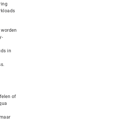
ring
rkloads
t worden
y-
uds in
ss.
felen of
 qua
 maar