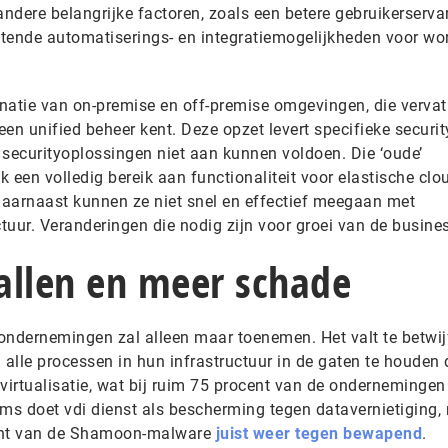
 andere belangrijke factoren, zoals een betere gebruikerserva
tende automatiserings- en integratiemogelijkheden voor wo
natie van on-premise en off-premise omgevingen, die verva
een unified beheer kent. Deze opzet levert specifieke securit
e securityoplossingen niet aan kunnen voldoen. Die ‘oude’
 een volledig bereik aan functionaliteit voor elastische clo
 Daarnaast kunnen ze niet snel en effectief meegaan met
ctuur. Veranderingen die nodig zijn voor groei van de busine
allen en meer schade
ondernemingen zal alleen maar toenemen. Het valt te betwij
jn alle processen in hun infrastructuur in de gaten te houden
n virtualisatie, wat bij ruim 75 procent van de ondernemingen
oms doet vdi dienst als bescherming tegen datavernietiging,
iant van de Shamoon-malware
juist weer tegen bewapend
.