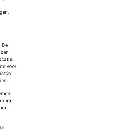
ngen.
. De
bben
catie.
oms voor
Watch
men.
emen:
ardige
ring
te