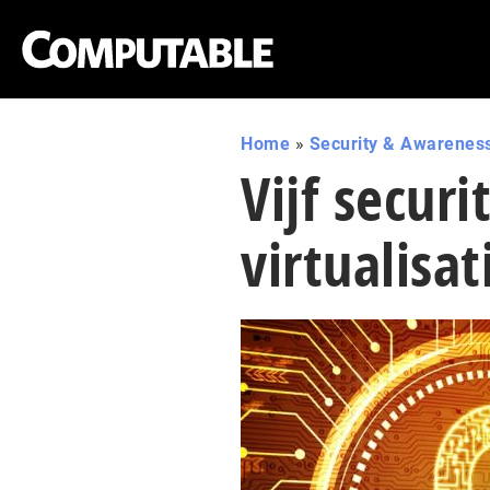
Home
»
Security & Awarenes
Vijf secur
virtualisat