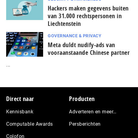
Hackers maken gegevens buiten
van 31.000 rechtspersonen in
Liechtenstein
GOVERNANCE & PRIVACY
Meta duldt nudify-ads van
vooraanstaande Chinese partner
...
Footer
Direct naar
Producten
Kennisbank
Adverteren en meer…
Computable Awards
Persberichten
Colofon