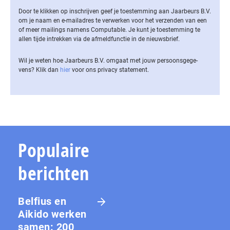
Door te klikken op inschrijven geef je toestemming aan Jaarbeurs B.V.
om je naam en e-mailadres te verwerken voor het verzenden van een
of meer mailings namens Computable. Je kunt je toestemming te
allen tijde intrekken via de af­meld­func­tie in de nieuwsbrief.
Wil je weten hoe Jaarbeurs B.V. omgaat met jouw per­soons­ge­ge­
vens? Klik dan
hier
voor ons privacy statement.
Populaire
berichten
Belfius en
Aikido werken
samen: 200