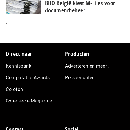
BDO België kiest M-Files voor
documentbeheer
...
Footer
Direct naar
Producten
Kennisbank
Adverteren en meer…
Computable Awards
Persberichten
Colofon
Cybersec e-Magazine
Contact
Social