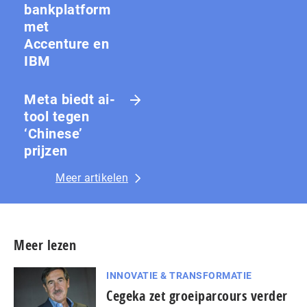
bankplatform
met
Accenture en
IBM
Meta biedt ai-
tool tegen
‘Chinese’
prijzen
Meer artikelen
Meer lezen
INNOVATIE & TRANSFORMATIE
Cegeka zet groeiparcours verder