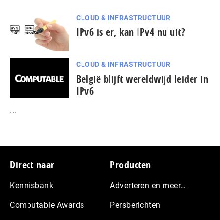
CLOUD & INFRASTRUCTUUR
IPv6 is er, kan IPv4 nu uit?
CLOUD & INFRASTRUCTUUR
België blijft wereldwijd leider in
IPv6
...
Footer
Direct naar
Producten
Kennisbank
Adverteren en meer…
Computable Awards
Persberichten