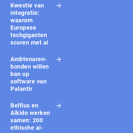
Kwestie van
integratie:
waarom
Europese
techgiganten
scoren met ai
Amb­te­na­ren­
bon­den willen
ban op
software van
Palantir
Belfius en
Aikido werken
samen: 200
ethische ai-