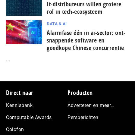
It-dis­tri­bu­teurs willen grotere
rol in tech-ecosysteem
DATA & AI
Alarmfase één in ai-sector: ont­
snap­pen­de software en
goedkope Chinese con­cur­ren­tie
...
Footer
Direct naar
Producten
Kennisbank
Adverteren en meer…
Computable Awards
Persberichten
Colofon