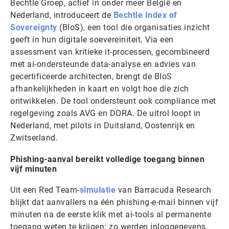
Bechtle Groep, actief in onder meer België en
Nederland, introduceert de
Bechtle Index of
Sovereignty
(BIoS), een tool die organisaties inzicht
geeft in hun digitale soevereiniteit. Via een
assessment van kritieke it-processen, gecombineerd
met ai-ondersteunde data-analyse en advies van
gecertificeerde architecten, brengt de BIoS
afhankelijkheden in kaart en volgt hoe die zich
ontwikkelen. De tool ondersteunt ook compliance met
regelgeving zoals AVG en DORA. De uitrol loopt in
Nederland, met pilots in Duitsland, Oostenrijk en
Zwitserland.
Phishing
-aanval bereikt volledige toegang binnen
vijf minuten
Uit een Red Team-
simulatie
van Barracuda Research
blijkt dat aanvallers na één phishing-e-mail binnen vijf
minuten na de eerste klik met ai-tools al permanente
toegang weten te krijgen: zo werden inloggegevens