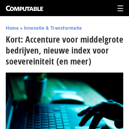
Home
»
Innovatie & Transformatie
Kort: Accenture voor middelgrote
bedrijven, nieuwe index voor
soe­ve­rei­ni­teit (en meer)