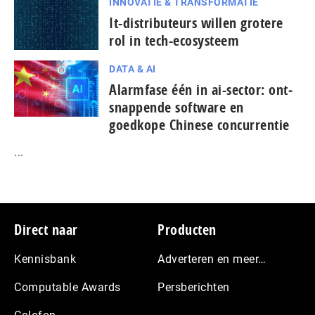
INNOVATIE & TRANSFORMATIE
It-dis­tri­bu­teurs willen grotere
rol in tech-ecosysteem
DATA & AI
Alarmfase één in ai-sector: ont­
snap­pen­de software en
goedkope Chinese con­cur­ren­tie
...
Footer
Direct naar
Producten
Kennisbank
Adverteren en meer…
Computable Awards
Persberichten