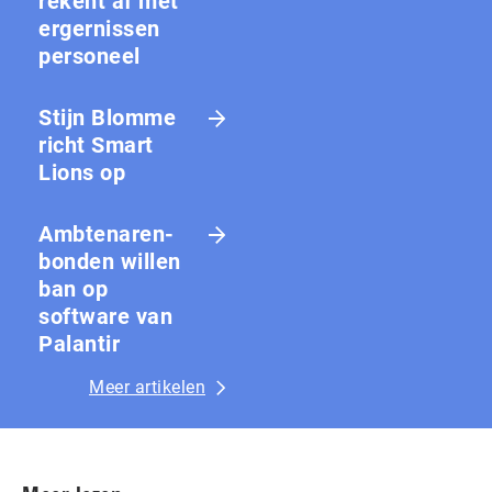
rekent af met
ergernissen
personeel
Stijn Blomme
richt Smart
Lions op
Amb­te­na­ren­
bon­den willen
ban op
software van
Palantir
Meer artikelen