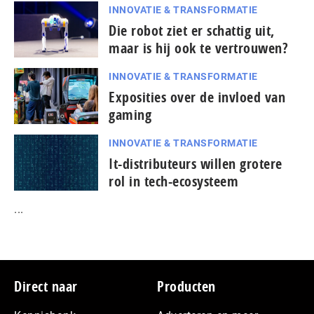
INNOVATIE & TRANSFORMATIE
Die robot ziet er schattig uit,
maar is hij ook te vertrouwen?
INNOVATIE & TRANSFORMATIE
Exposities over de invloed van
gaming
INNOVATIE & TRANSFORMATIE
It-dis­tri­bu­teurs willen grotere
rol in tech-ecosysteem
...
Footer
Direct naar
Producten