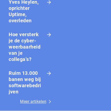
Yves Heylen,
oprichter
Uptime,
overleden
Hoe versterk
je de cy­ber­
weer­baar­heid
van je
collega’s?
Ruim 13.000
banen weg bij
softwarebedri
jven
Meer artikelen