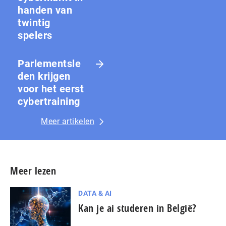
handen van
twintig
spelers
Parlementsle
den krijgen
voor het eerst
cybertraining
Meer artikelen
Meer lezen
DATA & AI
Kan je ai studeren in België?