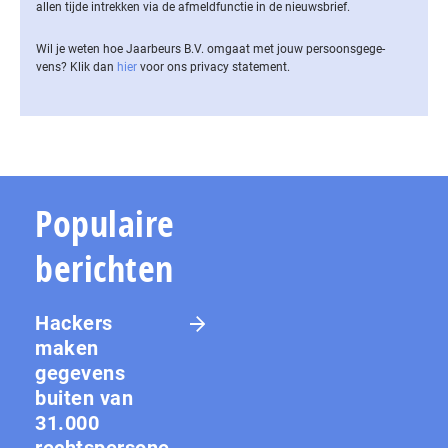
allen tijde intrekken via de af­meld­func­tie in de nieuwsbrief.
Wil je weten hoe Jaarbeurs B.V. omgaat met jouw per­soons­ge­ge­
vens? Klik dan
hier
voor ons privacy statement.
Populaire
berichten
Hackers
maken
gegevens
buiten van
31.000