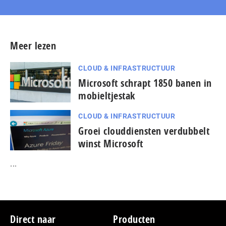
Meer lezen
CLOUD & INFRASTRUCTUUR
Microsoft schrapt 1850 banen in
mobieltjestak
CLOUD & INFRASTRUCTUUR
Groei clouddiensten verdubbelt
winst Microsoft
...
Footer
Direct naar
Producten