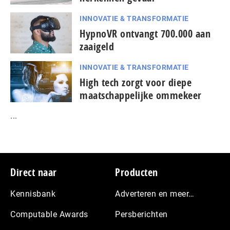
INNOVATIE & TRANSFORMATIE
HypnoVR ontvangt 700.000 aan
zaaigeld
INNOVATIE & TRANSFORMATIE
High tech zorgt voor diepe
maatschappelijke ommekeer
...
Footer
Direct naar
Producten
Kennisbank
Adverteren en meer…
Computable Awards
Persberichten