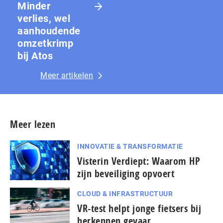
Minder
verlies, wel
aanhoudende
omzetkrimp
bij Atos
Meer artikelen
Meer lezen
INNOVATIE & TRANSFORMATIE
Visterin Verdiept: Waarom HP
zijn beveiliging opvoert
CLOUD & INFRASTRUCTUUR
VR-test helpt jonge fietsers bij
herkennen gevaar