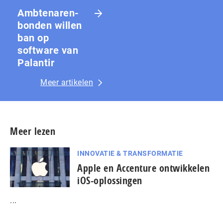
Amb­te­na­ren­
bon­den willen
ban op
software van
Palantir
Meer artikelen
Meer lezen
INNOVATIE & TRANSFORMATIE
Apple en Accenture ontwikkelen
iOS-oplossingen
...