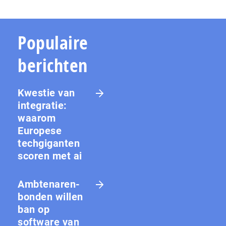
Populaire
berichten
Kwestie van
integratie:
waarom
Europese
techgiganten
scoren met ai
Amb­te­na­ren­
bon­den willen
ban op
software van