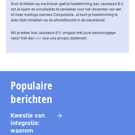
Door te klikken op inschrijven geef je toestemming aan Jaarbeurs B.V.
om je naam en e-mailadres te verwerken voor het verzenden van een
of meer mailings namens Computable. Je kunt je toestemming te
allen tijde intrekken via de af­meld­func­tie in de nieuwsbrief.
Wil je weten hoe Jaarbeurs B.V. omgaat met jouw per­soons­ge­ge­
vens? Klik dan
hier
voor ons privacy statement.
Populaire
berichten
Kwestie van
integratie:
waarom