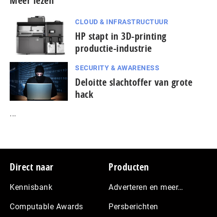
Meer lezen
CLOUD & INFRASTRUCTUUR
HP stapt in 3D-printing
productie-industrie
SECURITY & AWARENESS
Deloitte slachtoffer van grote
hack
...
Footer
Direct naar
Producten
Kennisbank
Adverteren en meer…
Computable Awards
Persberichten