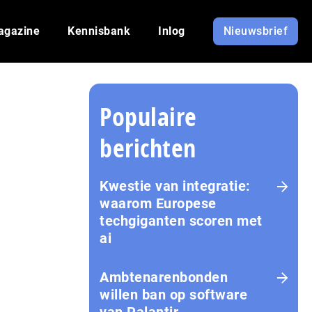
agazine
Kennisbank
Inlog
Nieuwsbrief
Populaire
berichten
Kwestie van integratie:
waarom Europese
techgiganten scoren met
ai
Amb­te­na­ren­bon­den
willen ban op software