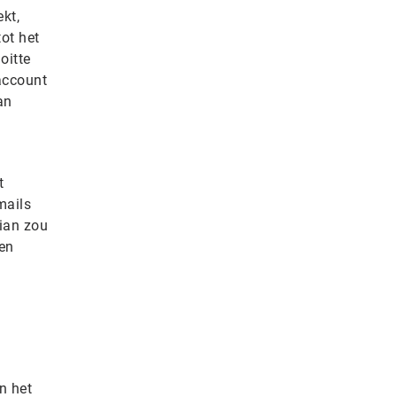
kt,
ot het
oitte
 account
an
t
mails
dian zou
en
n het