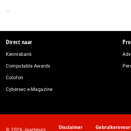
...
Footer
Direct naar
Pro
Kennisbank
Adv
Computable Awards
Per
Colofon
Cybersec e-Magazine
Disclaimer
Gebruikersvoo
© 2026 Jaarbeurs