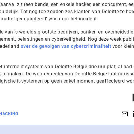
aanval zit (een bende, een enkele hacker, een concurrent, ee
duidelijk. Tot nog toe zouden zes klanten van Deloitte te ho
matie ‘geïmpacteerd’ was door het incident.
nde van ’s werelds grootste bedrijven, banken en overheidsdi
ement, belastingen en cyberveiligheid. Nog deze week publ
Nederland
over de gevolgen van cybercriminaliteit
voor klei
interne it-systeem van Deloitte België drie uur plat, al had 
k te maken. De woordvoerder van Deloitte België laat intuss
elgische it-systemen op geen enkel moment geaffecteerd we
HACKING