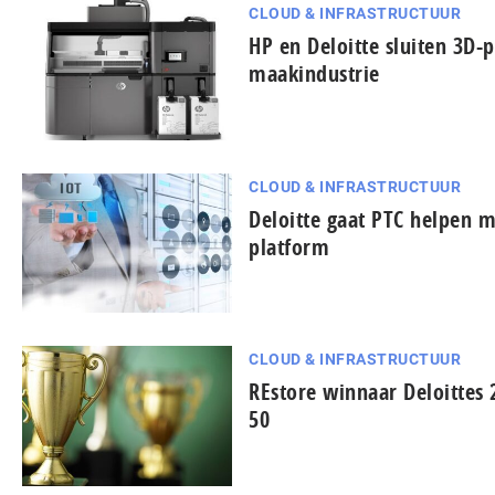
CLOUD & INFRASTRUCTUUR
HP en Deloitte sluiten 3D-
maakindustrie
CLOUD & INFRASTRUCTUUR
Deloitte gaat PTC helpen m
platform
CLOUD & INFRASTRUCTUUR
REstore winnaar Deloittes 
50