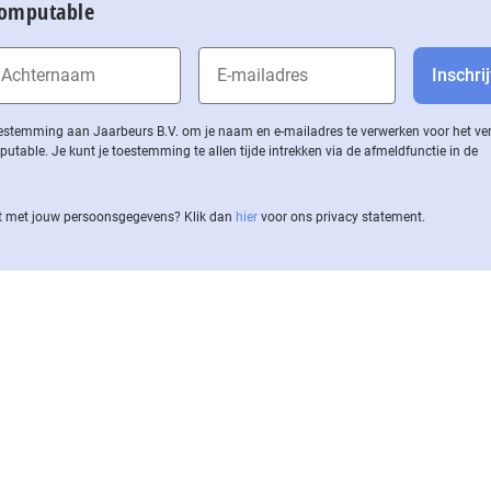
Computable
 toestemming aan Jaarbeurs B.V. om je naam en e-mailadres te verwerken voor het v
ble. Je kunt je toestemming te allen tijde intrekken via de af­meld­func­tie in de
 met jouw per­soons­ge­ge­vens? Klik dan
hier
voor ons privacy statement.