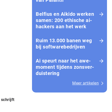
van Palantir
Belfius en Aikido werken
samen: 200 ethische ai-
hackers aan het werk
Ruim 13.000 banen weg
bij softwarebedrijven
Ai speurt naar het awe-
moment tijdens zons­ver­
duis­te­ring
Meer artikelen
schrijft