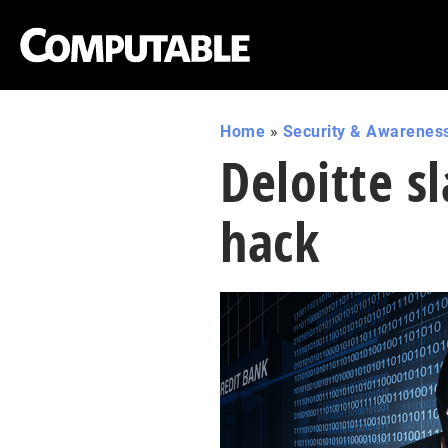
Home
»
Security & Awarenes
Deloitte s
hack