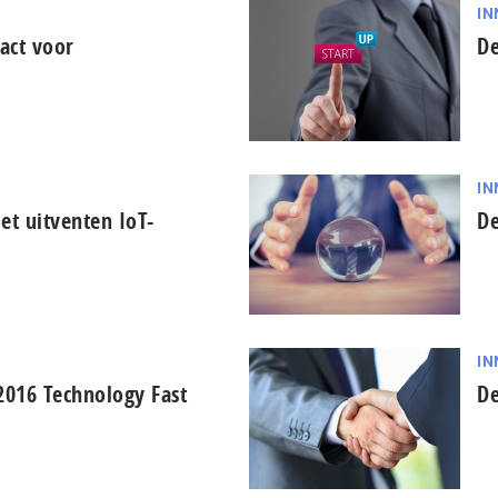
IN
pact voor
De
IN
et uitventen IoT-
De
IN
2016 Technology Fast
De