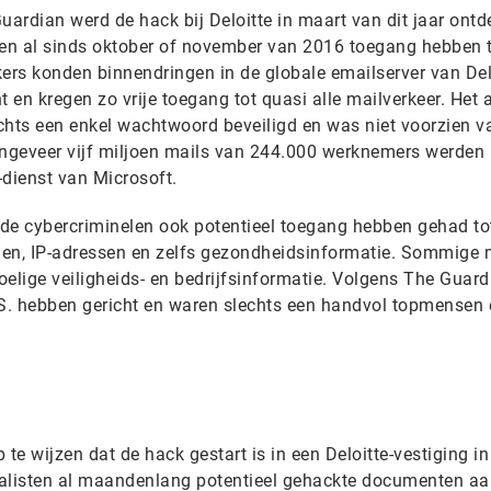
rdian werd de hack bij Deloitte in maart van dit jaar ontde
en al sinds oktober of november van 2016 toegang hebben t
ckers konden binnendringen in de globale emailserver van Del
t en kregen zo vrije toegang tot quasi alle mailverkeer. Het
chts een enkel wachtwoord beveiligd en was niet voorzien v
ongeveer vijf miljoen mails van 244.000 werknemers werden
-dienst van Microsoft.
n de cybercriminelen ook potentieel toegang hebben gehad to
n, IP-adressen en zelfs gezondheidsinformatie. Sommige 
oelige veiligheids- en bedrijfsinformatie. Volgens The Guar
.S. hebben gericht en waren slechts een handvol topmensen 
p te wijzen dat de hack gestart is in een Deloitte-vestiging in
analisten al maandenlang potentieel gehackte documenten aa