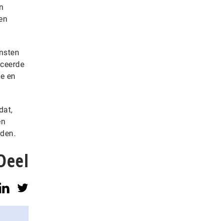
n
ren
ensten
iceerde
ne en
dat,
en
rden.
Deel