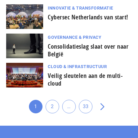
INNOVATIE & TRANSFORMATIE
Cybersec Netherlands van start!
GOVERNANCE & PRIVACY
Consolidatieslag slaat over naar
België
CLOUD & INFRASTRUCTUUR
Veilig sleutelen aan de multi-
cloud
Tussenliggende
1
2
…
33
Ga
Ga
Ga
Ga
pagina's
naar
naar
naar
naar
weggelaten
pagina
pagina
pagina
de
volgende