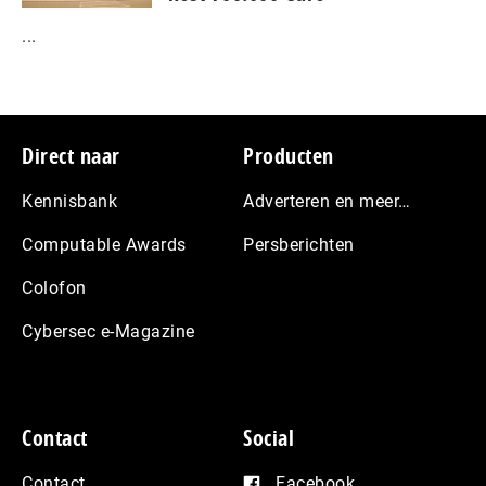
...
Footer
Direct naar
Producten
Kennisbank
Adverteren en meer…
Computable Awards
Persberichten
Colofon
Cybersec e-Magazine
Contact
Social
Contact
Facebook