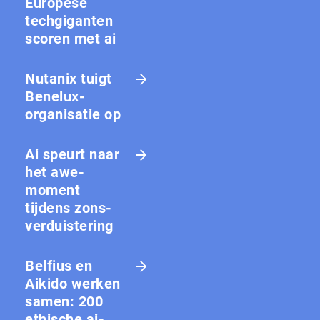
Europese
techgiganten
scoren met ai
Nutanix tuigt
Benelux-
organisatie op
Ai speurt naar
het awe-
moment
tijdens zons­
ver­duis­te­ring
Belfius en
Aikido werken
samen: 200
ethische ai-