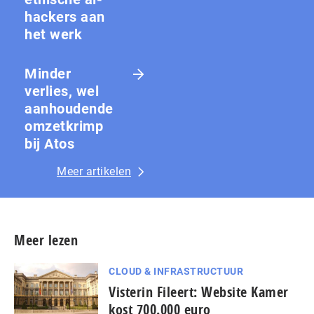
hackers aan
het werk
Minder
verlies, wel
aanhoudende
omzetkrimp
bij Atos
Meer artikelen
Meer lezen
CLOUD & INFRASTRUCTUUR
Visterin Fileert: Website Kamer
kost 700.000 euro