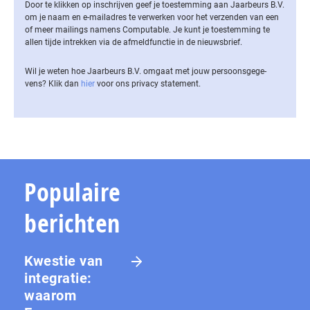
Door te klikken op inschrijven geef je toestemming aan Jaarbeurs B.V.
om je naam en e-mailadres te verwerken voor het verzenden van een
of meer mailings namens Computable. Je kunt je toestemming te
allen tijde intrekken via de af­meld­func­tie in de nieuwsbrief.
Wil je weten hoe Jaarbeurs B.V. omgaat met jouw per­soons­ge­ge­
vens? Klik dan
hier
voor ons privacy statement.
Populaire
berichten
Kwestie van
integratie:
waarom