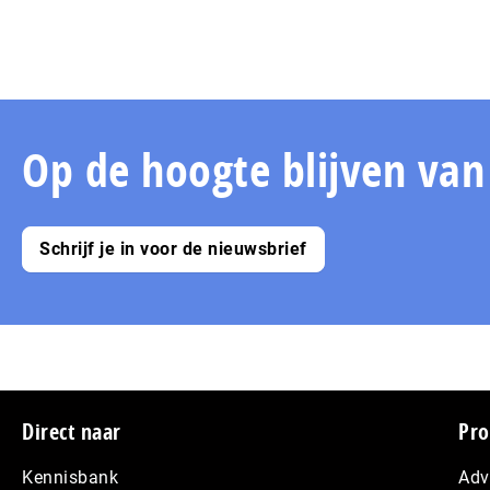
Op de hoogte blijven va
Schrijf je in voor de nieuwsbrief
Footer
Direct naar
Pro
Kennisbank
Adv