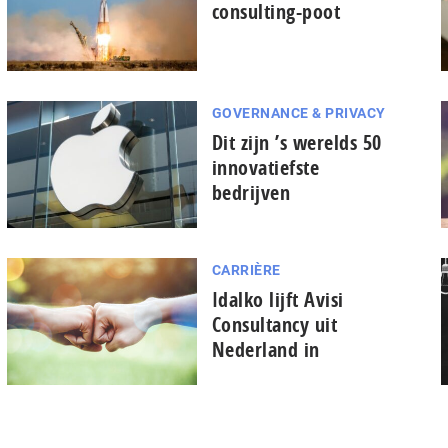
consulting-poot
GOVERNANCE & PRIVACY
Dit zijn ’s werelds 50
innovatiefste
bedrijven
CARRIÈRE
Idalko lijft Avisi
Consultancy uit
Nederland in
pagina
vorige
de
naar