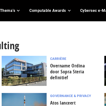
Thema’s
Computable Awards
Cybersec e-M
lting
CARRIÈRE
Overname Ordina
door Sopra Steria
definitief
GOVERNANCE & PRIVACY
Atos lanceert