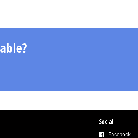
e
able?
Social
Facebook