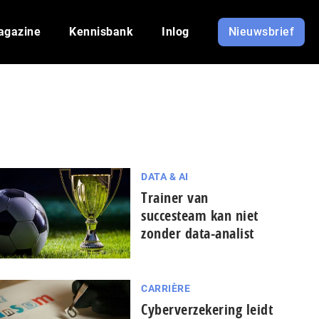
agazine
Kennisbank
Inlog
Nieuwsbrief
DATA & AI
Trainer van
succesteam kan niet
zonder data-analist
CARRIÈRE
Cyberverzekering leidt