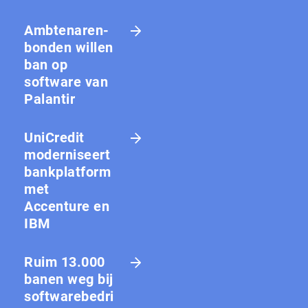
Amb­te­na­ren­
bon­den willen
ban op
software van
Palantir
UniCredit
moderniseert
bankplatform
met
Accenture en
IBM
Ruim 13.000
banen weg bij
softwarebedri