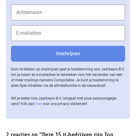
Door te klikken op inschrijven geef je toestemming aan Jaarbeurs B.V.
om je naam en e-mailadres te verwerken voor het verzenden van een
of meer mailings namens Computable. Je kunt je toestemming te
allen tijde intrekken via de af­meld­func­tie in de nieuwsbrief.
Wil je weten hoe Jaarbeurs B.V. omgaat met jouw per­soons­ge­ge­
vens? Klik dan
hier
voor ons privacy statement.
2 reacties op “Deze 15 it-bedrijven zijn Top