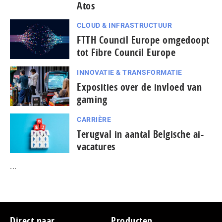
Atos
CLOUD & INFRASTRUCTUUR
FTTH Council Europe omgedoopt
tot Fibre Council Europe
INNOVATIE & TRANSFORMATIE
Exposities over de invloed van
gaming
CARRIÈRE
Terugval in aantal Belgische ai-
vacatures
...
Footer
Direct naar
Producten