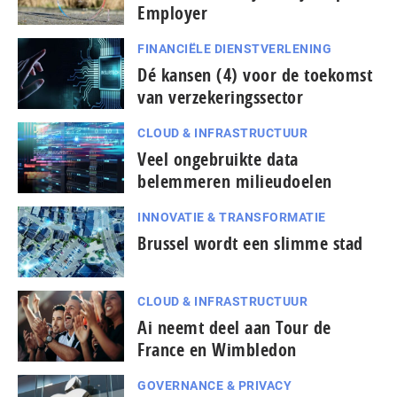
Employer
FINANCIËLE DIENSTVERLENING
Dé kansen (4) voor de toekomst
van verzekeringssector
CLOUD & INFRASTRUCTUUR
Veel ongebruikte data
belemmeren milieudoelen
INNOVATIE & TRANSFORMATIE
Brussel wordt een slimme stad
CLOUD & INFRASTRUCTUUR
Ai neemt deel aan Tour de
France en Wimbledon
GOVERNANCE & PRIVACY