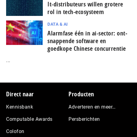
It-dis­tri­bu­teurs willen grotere
rol in tech-ecosysteem
DATA & AI
Alarmfase één in ai-sector: ont­
snap­pen­de software en
goedkope Chinese con­cur­ren­tie
...
Footer
Direct naar
Producten
Kennisbank
Adverteren en meer…
Computable Awards
Persberichten
Colofon