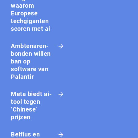
waarom
Europese
techgiganten
scoren met ai
Amb­te­na­ren­
bon­den willen
ban op
software van
Palantir
Meta biedt ai-
tool tegen
‘Chinese’
prijzen
Belfius en