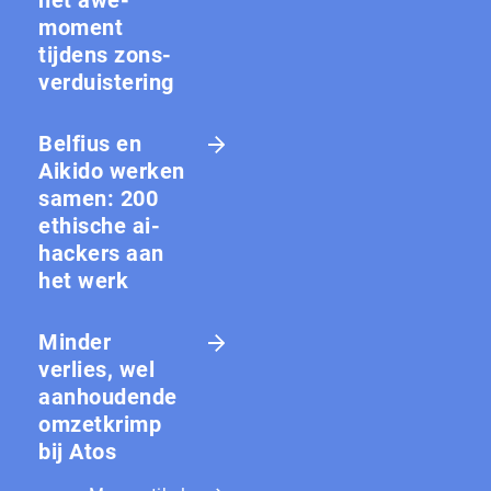
moment
tijdens zons­
ver­duis­te­ring
Belfius en
Aikido werken
samen: 200
ethische ai-
hackers aan
het werk
Minder
verlies, wel
aanhoudende
omzetkrimp
bij Atos