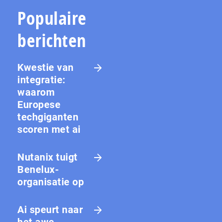
Populaire
berichten
Kwestie van
integratie:
waarom
Europese
techgiganten
scoren met ai
Nutanix tuigt
Benelux-
organisatie op
Ai speurt naar
het awe-