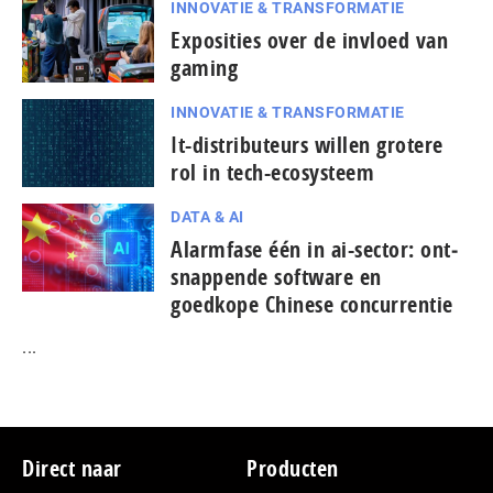
INNOVATIE & TRANSFORMATIE
Exposities over de invloed van
gaming
INNOVATIE & TRANSFORMATIE
It-dis­tri­bu­teurs willen grotere
rol in tech-ecosysteem
DATA & AI
Alarmfase één in ai-sector: ont­
snap­pen­de software en
goedkope Chinese con­cur­ren­tie
...
Footer
Direct naar
Producten