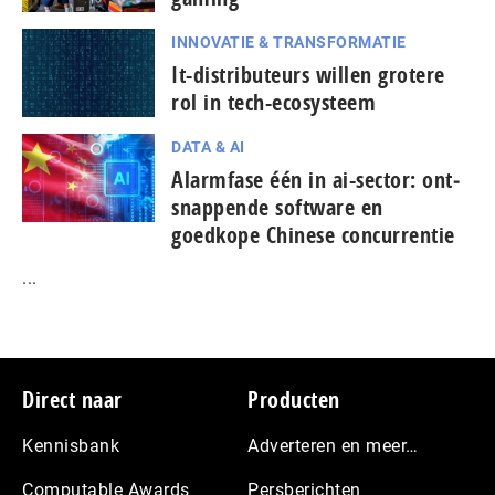
INNOVATIE & TRANSFORMATIE
It-dis­tri­bu­teurs willen grotere
rol in tech-ecosysteem
DATA & AI
Alarmfase één in ai-sector: ont­
snap­pen­de software en
goedkope Chinese con­cur­ren­tie
...
Footer
Direct naar
Producten
Kennisbank
Adverteren en meer…
Computable Awards
Persberichten