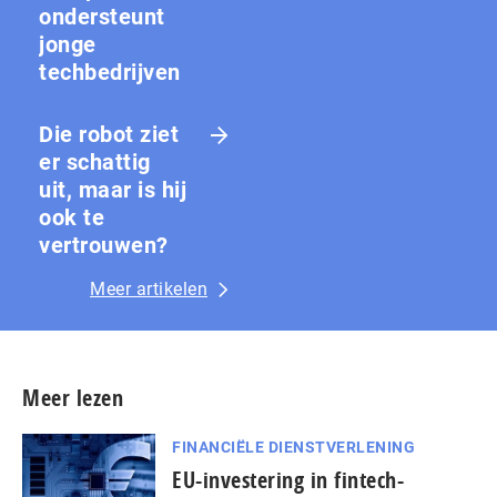
ondersteunt
jonge
techbedrijven
Die robot ziet
er schattig
uit, maar is hij
ook te
vertrouwen?
Meer artikelen
Meer lezen
FINANCIËLE DIENSTVERLENING
EU-investering in fintech-