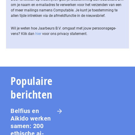
om je naam en e-mailadres te verwerken voor het verzenden van een
of meer mailings namens Computable. Je kunt je toestemming te
allen tijde intrekken via de af­meld­func­tie in de nieuwsbrief.
Wil je weten hoe Jaarbeurs B.V. omgaat met jouw per­soons­ge­ge­
vens? Klik dan
hier
voor ons privacy statement.
Populaire
berichten
Belfius en
Aikido werken
samen: 200
ethische ai-