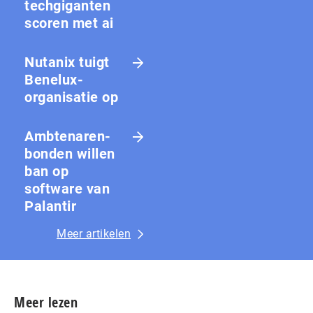
techgiganten
scoren met ai
Nutanix tuigt
Benelux-
organisatie op
Amb­te­na­ren­
bon­den willen
ban op
software van
Palantir
Meer artikelen
Meer lezen