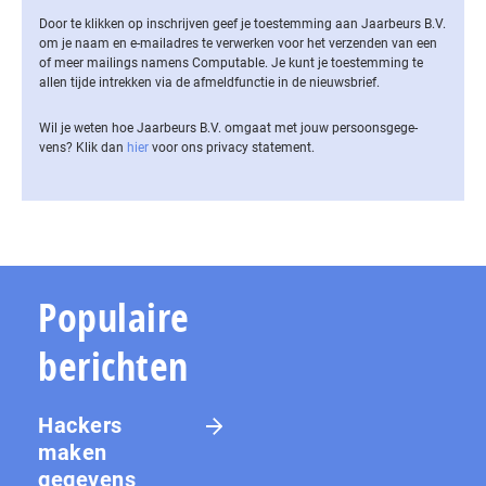
Door te klikken op inschrijven geef je toestemming aan Jaarbeurs B.V.
om je naam en e-mailadres te verwerken voor het verzenden van een
of meer mailings namens Computable. Je kunt je toestemming te
allen tijde intrekken via de af­meld­func­tie in de nieuwsbrief.
Wil je weten hoe Jaarbeurs B.V. omgaat met jouw per­soons­ge­ge­
vens? Klik dan
hier
voor ons privacy statement.
Populaire
berichten
Hackers
maken
gegevens