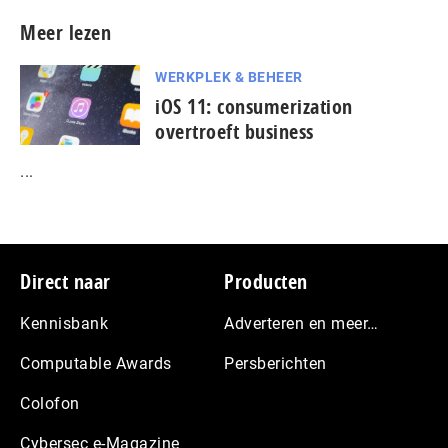
Meer lezen
WERKPLEK & BEHEER
iOS 11: consumerization
overtroeft business
...
Footer
Direct naar
Producten
Kennisbank
Adverteren en meer…
Computable Awards
Persberichten
Colofon
Cybersec e-Magazine