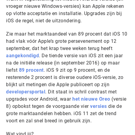
vroeger nieuwe Windows-versies) kan Apple rekenen
op vlotte acceptatie en installatie. Upgrades zijn bij
iOS de regel, niet de uitzondering.
Zie maar het marktaandeel van 89 procent dat iOS 10
had vlak vóór Apple’s grote persevenement op 12
september, dat het krap twee weken terug heeft
aangekondigd
. De tiende versie van iOS zit een jaar
na de initiële release (in september 2016) op maar
liefst
89 procent
. iOS 9 zit op 9 procent, en de
resterende 2 procent is diverse oudere iOS-versie, zo
blijkt uit metingen die Apple publiceert op zijn
developersportal
. Dit staat in schril contrast met
upgrades voor Android, waar
het nieuwe Oreo
(versie
8) opbokst tegen de voorgaande vier
versies
die de
grote marktaandelen hebben. iOS 11 zet de trend
voort en zal snel breed in gebruik zijn.
Wat vind jij?