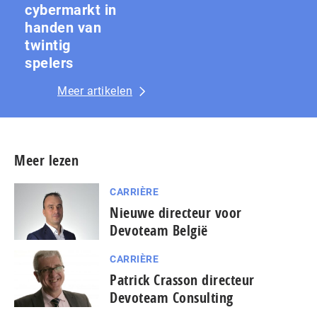
cybermarkt in
handen van
twintig
spelers
Meer artikelen
Meer lezen
CARRIÈRE
Nieuwe directeur voor
Devoteam België
CARRIÈRE
Patrick Crasson directeur
Devoteam Consulting