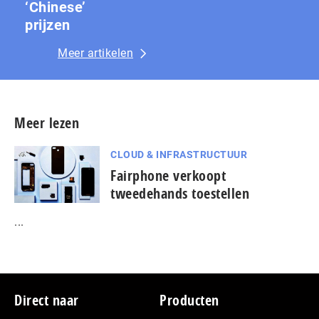
‘Chinese’
prijzen
Meer artikelen
Meer lezen
CLOUD & INFRASTRUCTUUR
Fairphone verkoopt
tweedehands toestellen
...
Footer
Direct naar
Producten