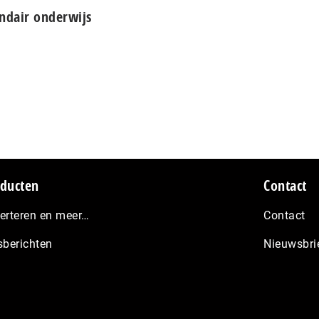
ndair onderwijs
ducten
Contact
erteren en meer…
Contact
sberichten
Nieuwsbri