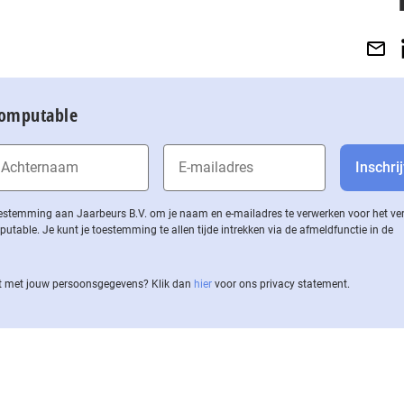
Computable
 toestemming aan Jaarbeurs B.V. om je naam en e-mailadres te verwerken voor het v
ble. Je kunt je toestemming te allen tijde intrekken via de af­meld­func­tie in de
 met jouw per­soons­ge­ge­vens? Klik dan
hier
voor ons privacy statement.