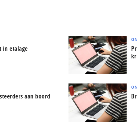
ON
 in etalage
Pr
kr
ON
esteerders aan boord
Br