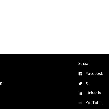
Social
Facebook
ef
X
LinkedIn
YouTube