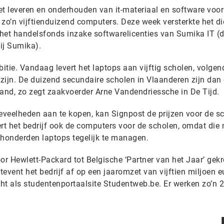
het leveren en onderhouden van it-materiaal en software voor
zo’n vijftienduizend computers. Deze week versterkte het di
het handelsfonds inzake softwarelicenties van Sumika IT (
ij Sumika).
bitie. Vandaag levert het laptops aan vijftig scholen, volgen
 zijn. De duizend secundaire scholen in Vlaanderen zijn dan
land, zo zegt zaakvoerder Arne Vandendriessche in De Tijd.
oeveelheden aan te kopen, kan Signpost de prijzen voor de s
t het bedrijf ook de computers voor de scholen, omdat die
honderden laptops tegelijk te managen.
r Hewlett-Packard tot Belgische ‘Partner van het Jaar’ gek
vent het bedrijf af op een jaaromzet van vijftien miljoen e
ht als studentenportaalsite Studentweb.be. Er werken zo’n 