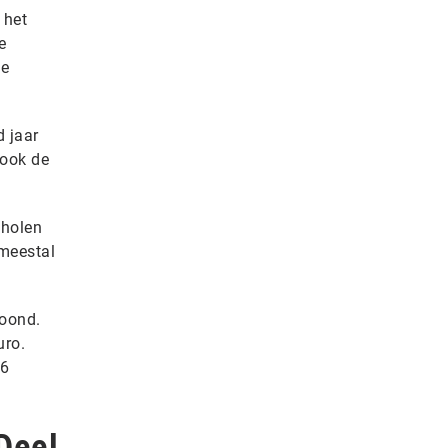
 het
e
de
d jaar
 ook de
cholen
 meestal
roond.
uro.
26
Deel