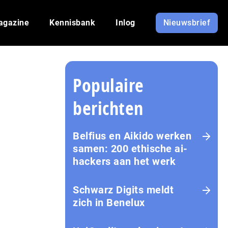
agazine
Kennisbank
Inlog
Nieuwsbrief
Populaire
berichten
Belfius en Aikido werken
samen: 200 ethische ai-
hackers aan het werk
Schwarz Digits meldt
zich in Benelux