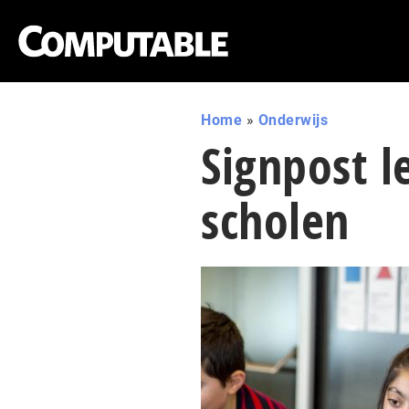
Home
»
Onderwijs
Signpost l
scholen