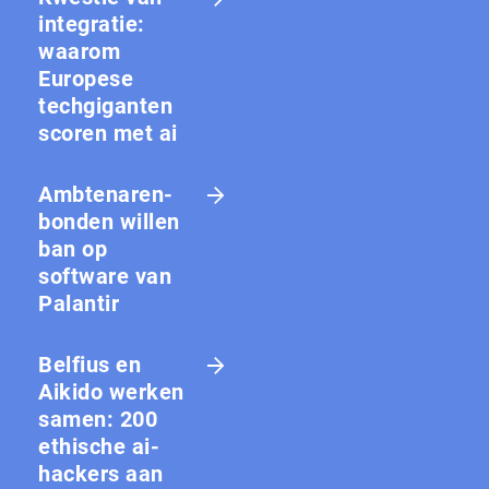
integratie:
waarom
Europese
techgiganten
scoren met ai
Amb­te­na­ren­
bon­den willen
ban op
software van
Palantir
Belfius en
Aikido werken
samen: 200
ethische ai-
hackers aan